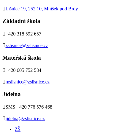

Líšnice 19, 252 10, Mníšek pod Brdy
Základní škola

+420 318 592 657

zslisnice@zslisnice.cz
Mateřská škola

+420 605 752 584

mslisnice@zslisnice.cz
Jídelna

SMS +420 776 576 468

jidelna@zslisnice.cz
ZŠ