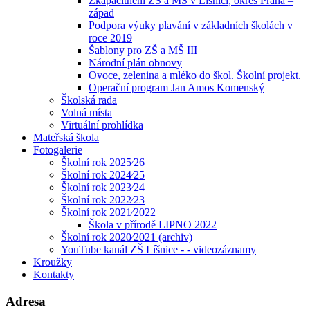
Zkapacitnění ZŠ a MŠ v Líšnici, okres Praha –
západ
Podpora výuky plavání v základních školách v
roce 2019
Šablony pro ZŠ a MŠ III
Národní plán obnovy
Ovoce, zelenina a mléko do škol. Školní projekt.
Operační program Jan Amos Komenský
Školská rada
Volná místa
Virtuální prohlídka
Mateřská škola
Fotogalerie
Školní rok 2025⁄26
Školní rok 2024⁄25
Školní rok 2023⁄24
Školní rok 2022⁄23
Školní rok 2021⁄2022
Škola v přírodě LIPNO 2022
Školní rok 2020⁄2021 (archiv)
YouTube kanál ZŠ Líšnice - - videozáznamy
Kroužky
Kontakty
Adresa