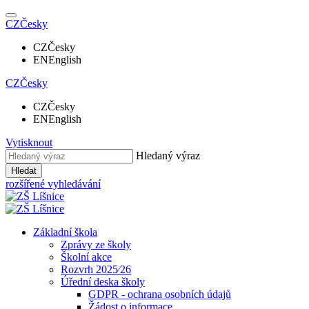
CZ
Česky
CZ
Česky
EN
English
CZ
Česky
CZ
Česky
EN
English
Vytisknout
Hledaný výraz
Hledat
rozšířené vyhledávání
Základní škola
Zprávy ze školy
Školní akce
Rozvrh 2025⁄26
Úřední deska školy
GDPR - ochrana osobních údajů
Žádost o informace