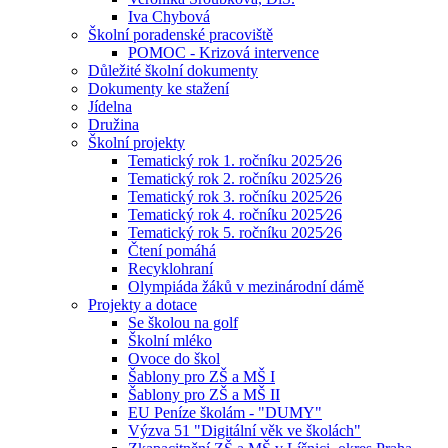
Iva Chybová
Školní poradenské pracoviště
POMOC - Krizová intervence
Důležité školní dokumenty
Dokumenty ke stažení
Jídelna
Družina
Školní projekty
Tematický rok 1. ročníku 2025⁄26
Tematický rok 2. ročníku 2025⁄26
Tematický rok 3. ročníku 2025⁄26
Tematický rok 4. ročníku 2025⁄26
Tematický rok 5. ročníku 2025⁄26
Čtení pomáhá
Recyklohraní
Olympiáda žáků v mezinárodní dámě
Projekty a dotace
Se školou na golf
Školní mléko
Ovoce do škol
Šablony pro ZŠ a MŠ I
Šablony pro ZŠ a MŠ II
EU Peníze školám - "DUMY"
Výzva 51 "Digitální věk ve školách"