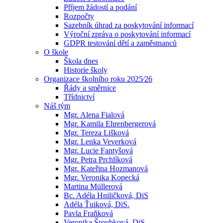
Příjem žádostí a podání
Rozpočty
Sazebník úhrad za poskytování informací
Výroční zpráva o poskytování informací
GDPR testování dětí a zaměstnanců
O škole
Škola dnes
Historie školy
Organizace školního roku 2025⁄26
Řády a směrnice
Třídnictví
Náš tým
Mgr. Alena Fialová
Mgr. Kamila Ehrenbergerová
Mgr. Tereza Lišková
Mgr. Lenka Veverková
Mgr. Lucie Fantyšová
Mgr. Petra Prchlíková
Mgr. Kateřina Hozmanová
Mgr. Veronika Kopecká
Martina Müllerová
Bc. Adéla Hniličková, DiS
Adéla Ťuiková, DiS.
Pavla Fraňková
Veronika Šroubková, DiS.