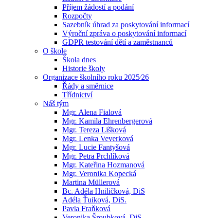
Příjem žádostí a podání
Rozpočty
Sazebník úhrad za poskytování informací
Výroční zpráva o poskytování informací
GDPR testování dětí a zaměstnanců
O škole
Škola dnes
Historie školy
Organizace školního roku 2025⁄26
Řády a směrnice
Třídnictví
Náš tým
Mgr. Alena Fialová
Mgr. Kamila Ehrenbergerová
Mgr. Tereza Lišková
Mgr. Lenka Veverková
Mgr. Lucie Fantyšová
Mgr. Petra Prchlíková
Mgr. Kateřina Hozmanová
Mgr. Veronika Kopecká
Martina Müllerová
Bc. Adéla Hniličková, DiS
Adéla Ťuiková, DiS.
Pavla Fraňková
Veronika Šroubková, DiS.