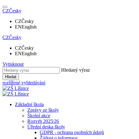
CZ
Česky
CZ
Česky
EN
English
CZ
Česky
CZ
Česky
EN
English
Vytisknout
Hledaný výraz
Hledat
rozšířené vyhledávání
Základní škola
Zprávy ze školy
Školní akce
Rozvrh 2025⁄26
Úřední deska školy
GDPR - ochrana osobních údajů
Žádost o informace