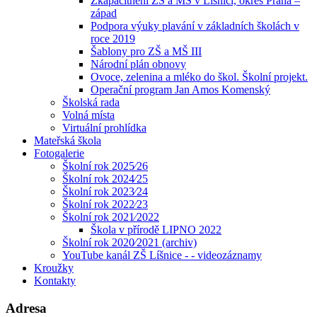
Zkapacitnění ZŠ a MŠ v Líšnici, okres Praha –
západ
Podpora výuky plavání v základních školách v
roce 2019
Šablony pro ZŠ a MŠ III
Národní plán obnovy
Ovoce, zelenina a mléko do škol. Školní projekt.
Operační program Jan Amos Komenský
Školská rada
Volná místa
Virtuální prohlídka
Mateřská škola
Fotogalerie
Školní rok 2025⁄26
Školní rok 2024⁄25
Školní rok 2023⁄24
Školní rok 2022⁄23
Školní rok 2021⁄2022
Škola v přírodě LIPNO 2022
Školní rok 2020⁄2021 (archiv)
YouTube kanál ZŠ Líšnice - - videozáznamy
Kroužky
Kontakty
Adresa