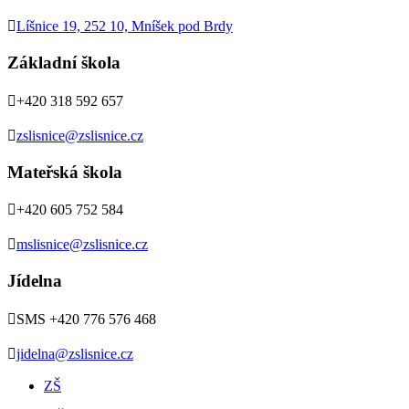

Líšnice 19, 252 10, Mníšek pod Brdy
Základní škola

+420 318 592 657

zslisnice@zslisnice.cz
Mateřská škola

+420 605 752 584

mslisnice@zslisnice.cz
Jídelna

SMS +420 776 576 468

jidelna@zslisnice.cz
ZŠ