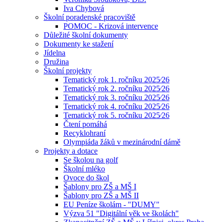
Iva Chybová
Školní poradenské pracoviště
POMOC - Krizová intervence
Důležité školní dokumenty
Dokumenty ke stažení
Jídelna
Družina
Školní projekty
Tematický rok 1. ročníku 2025⁄26
Tematický rok 2. ročníku 2025⁄26
Tematický rok 3. ročníku 2025⁄26
Tematický rok 4. ročníku 2025⁄26
Tematický rok 5. ročníku 2025⁄26
Čtení pomáhá
Recyklohraní
Olympiáda žáků v mezinárodní dámě
Projekty a dotace
Se školou na golf
Školní mléko
Ovoce do škol
Šablony pro ZŠ a MŠ I
Šablony pro ZŠ a MŠ II
EU Peníze školám - "DUMY"
Výzva 51 "Digitální věk ve školách"