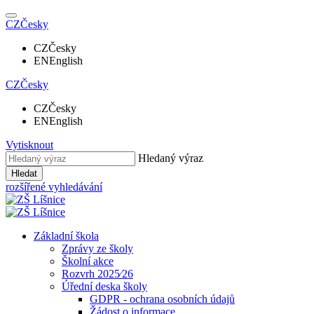
CZ
Česky
CZ
Česky
EN
English
CZ
Česky
CZ
Česky
EN
English
Vytisknout
Hledaný výraz
Hledat
rozšířené vyhledávání
Základní škola
Zprávy ze školy
Školní akce
Rozvrh 2025⁄26
Úřední deska školy
GDPR - ochrana osobních údajů
Žádost o informace