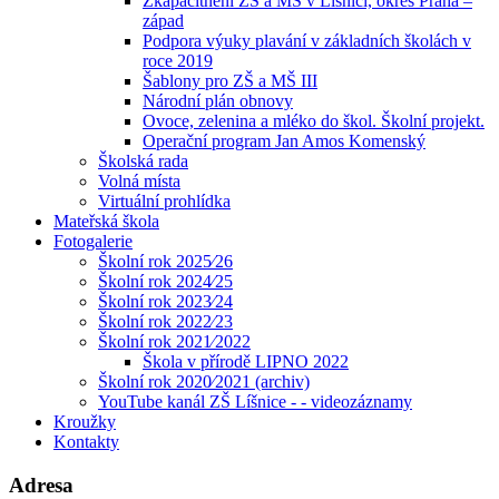
Zkapacitnění ZŠ a MŠ v Líšnici, okres Praha –
západ
Podpora výuky plavání v základních školách v
roce 2019
Šablony pro ZŠ a MŠ III
Národní plán obnovy
Ovoce, zelenina a mléko do škol. Školní projekt.
Operační program Jan Amos Komenský
Školská rada
Volná místa
Virtuální prohlídka
Mateřská škola
Fotogalerie
Školní rok 2025⁄26
Školní rok 2024⁄25
Školní rok 2023⁄24
Školní rok 2022⁄23
Školní rok 2021⁄2022
Škola v přírodě LIPNO 2022
Školní rok 2020⁄2021 (archiv)
YouTube kanál ZŠ Líšnice - - videozáznamy
Kroužky
Kontakty
Adresa