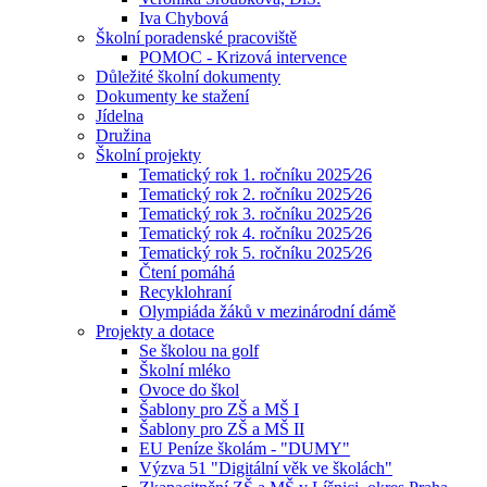
Iva Chybová
Školní poradenské pracoviště
POMOC - Krizová intervence
Důležité školní dokumenty
Dokumenty ke stažení
Jídelna
Družina
Školní projekty
Tematický rok 1. ročníku 2025⁄26
Tematický rok 2. ročníku 2025⁄26
Tematický rok 3. ročníku 2025⁄26
Tematický rok 4. ročníku 2025⁄26
Tematický rok 5. ročníku 2025⁄26
Čtení pomáhá
Recyklohraní
Olympiáda žáků v mezinárodní dámě
Projekty a dotace
Se školou na golf
Školní mléko
Ovoce do škol
Šablony pro ZŠ a MŠ I
Šablony pro ZŠ a MŠ II
EU Peníze školám - "DUMY"
Výzva 51 "Digitální věk ve školách"