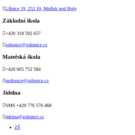

Líšnice 19, 252 10, Mníšek pod Brdy
Základní škola

+420 318 592 657

zslisnice@zslisnice.cz
Mateřská škola

+420 605 752 584

mslisnice@zslisnice.cz
Jídelna

SMS +420 776 576 468

jidelna@zslisnice.cz
ZŠ