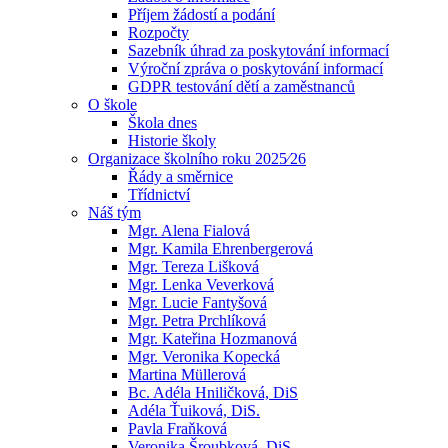
Příjem žádostí a podání
Rozpočty
Sazebník úhrad za poskytování informací
Výroční zpráva o poskytování informací
GDPR testování dětí a zaměstnanců
O škole
Škola dnes
Historie školy
Organizace školního roku 2025⁄26
Řády a směrnice
Třídnictví
Náš tým
Mgr. Alena Fialová
Mgr. Kamila Ehrenbergerová
Mgr. Tereza Lišková
Mgr. Lenka Veverková
Mgr. Lucie Fantyšová
Mgr. Petra Prchlíková
Mgr. Kateřina Hozmanová
Mgr. Veronika Kopecká
Martina Müllerová
Bc. Adéla Hniličková, DiS
Adéla Ťuiková, DiS.
Pavla Fraňková
Veronika Šroubková, DiS.