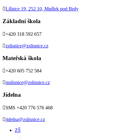

Líšnice 19, 252 10, Mníšek pod Brdy
Základní škola

+420 318 592 657

zslisnice@zslisnice.cz
Mateřská škola

+420 605 752 584

mslisnice@zslisnice.cz
Jídelna

SMS +420 776 576 468

jidelna@zslisnice.cz
ZŠ