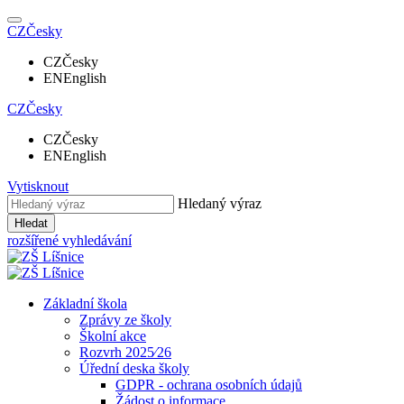
CZ
Česky
CZ
Česky
EN
English
CZ
Česky
CZ
Česky
EN
English
Vytisknout
Hledaný výraz
Hledat
rozšířené vyhledávání
Základní škola
Zprávy ze školy
Školní akce
Rozvrh 2025⁄26
Úřední deska školy
GDPR - ochrana osobních údajů
Žádost o informace