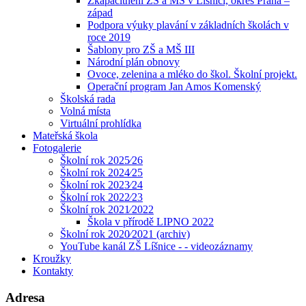
Zkapacitnění ZŠ a MŠ v Líšnici, okres Praha –
západ
Podpora výuky plavání v základních školách v
roce 2019
Šablony pro ZŠ a MŠ III
Národní plán obnovy
Ovoce, zelenina a mléko do škol. Školní projekt.
Operační program Jan Amos Komenský
Školská rada
Volná místa
Virtuální prohlídka
Mateřská škola
Fotogalerie
Školní rok 2025⁄26
Školní rok 2024⁄25
Školní rok 2023⁄24
Školní rok 2022⁄23
Školní rok 2021⁄2022
Škola v přírodě LIPNO 2022
Školní rok 2020⁄2021 (archiv)
YouTube kanál ZŠ Líšnice - - videozáznamy
Kroužky
Kontakty
Adresa