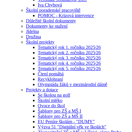
Iva Chybová
Školní poradenské pracoviště
POMOC - Krizová intervence
Důležité školní dokumenty
Dokumenty ke stažení
Jídelna
Družina
Školní projekty
Tematický rok 1. ročníku 2025⁄26
Tematický rok 2. ročníku 2025⁄26
Tematický rok 3. ročníku 2025⁄26
Tematický rok 4. ročníku 2025⁄26
Tematický rok 5. ročníku 2025⁄26
Čtení pomáhá
Recyklohraní
Olympiáda žáků v mezinárodní dámě
Projekty a dotace
Se školou na golf
Školní mléko
Ovoce do škol
Šablony pro ZŠ a MŠ I
Šablony pro ZŠ a MŠ II
EU Peníze školám - "DUMY"
Výzva 51 "Digitální věk ve školách"