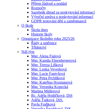
Příjem žádostí a podání
Rozpočty
Sazebník úhrad za poskytování informací
Výroční zpráva o poskytování informací
GDPR testování dětí a zaměstnanců
O škole
Škola dnes
Historie školy
Organizace školního roku 2025⁄26
Řády a směrnice
Třídnictví
Náš tým
Mgr. Alena Fialová
Mgr. Kamila Ehrenbergerová
Mgr. Tereza Lišková
Mgr. Lenka Veverková
Mgr. Lucie Fantyšová
Mgr. Petra Prchlíková
Mgr. Kateřina Hozmanová
Mgr. Veronika Kopecká
Martina Müllerová
Bc. Adéla Hniličková, DiS
Adéla Ťuiková, DiS.
Pavla Fraňková
Veronika Šroubková, DiS.