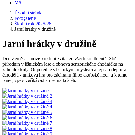
MŠ
Úvodní stránka
Fotogalerie
Školní rok 2025/26
Jarní hrátky v družině
Jarní hrátky v družině
Den Země - stínové kreslení zvířat ze všech kontinentů. Sběr
přírodnin v líšnickém lese a obnova senzorického chodníčku na
zahradě školy. Odpoledne s líšnickými myslivci a rej čarodějnic a
čarodějů - úniková hra pro záchranu filipojakubské noci. a k tomu
tanec, zpěv, zaříkávadla i let na koštěti.