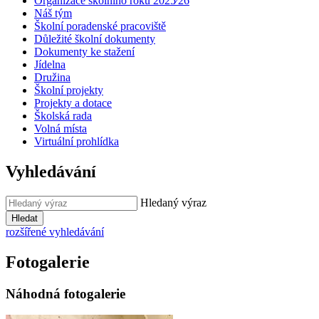
Organizace školního roku 2025⁄26
Náš tým
Školní poradenské pracoviště
Důležité školní dokumenty
Dokumenty ke stažení
Jídelna
Družina
Školní projekty
Projekty a dotace
Školská rada
Volná místa
Virtuální prohlídka
Vyhledávání
Hledaný výraz
Hledat
rozšířené vyhledávání
Fotogalerie
Náhodná fotogalerie