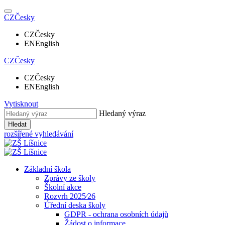
CZ
Česky
CZ
Česky
EN
English
CZ
Česky
CZ
Česky
EN
English
Vytisknout
Hledaný výraz
Hledat
rozšířené vyhledávání
Základní škola
Zprávy ze školy
Školní akce
Rozvrh 2025⁄26
Úřední deska školy
GDPR - ochrana osobních údajů
Žádost o informace