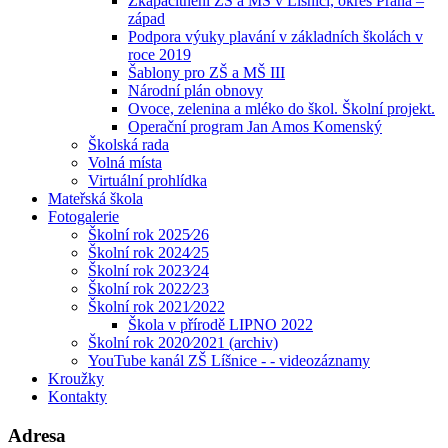
Zkapacitnění ZŠ a MŠ v Líšnici, okres Praha –
západ
Podpora výuky plavání v základních školách v
roce 2019
Šablony pro ZŠ a MŠ III
Národní plán obnovy
Ovoce, zelenina a mléko do škol. Školní projekt.
Operační program Jan Amos Komenský
Školská rada
Volná místa
Virtuální prohlídka
Mateřská škola
Fotogalerie
Školní rok 2025⁄26
Školní rok 2024⁄25
Školní rok 2023⁄24
Školní rok 2022⁄23
Školní rok 2021⁄2022
Škola v přírodě LIPNO 2022
Školní rok 2020⁄2021 (archiv)
YouTube kanál ZŠ Líšnice - - videozáznamy
Kroužky
Kontakty
Adresa