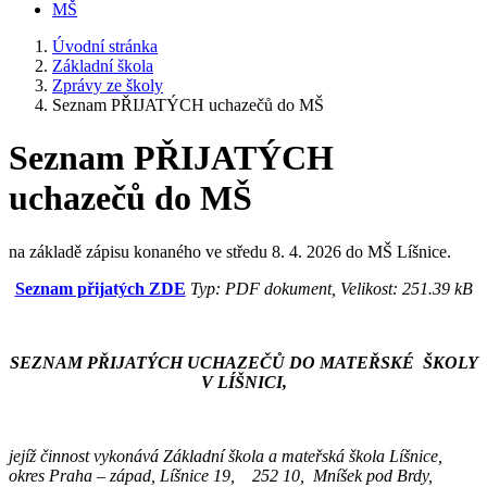
MŠ
Úvodní stránka
Základní škola
Zprávy ze školy
Seznam PŘIJATÝCH uchazečů do MŠ
Seznam PŘIJATÝCH
uchazečů do MŠ
na základě zápisu konaného ve středu 8. 4. 2026 do MŠ Líšnice.
Seznam přijatých ZDE
Typ: PDF dokument, Velikost: 251.39 kB
SEZNAM PŘIJATÝCH UCHAZEČŮ DO MATEŘSKÉ ŠKOLY
V LÍŠNICI,
jejíž činnost vykonává Základní škola a mateřská škola Líšnice,
okres Praha – západ, Líšnice 19, 252 10, Mníšek pod Brdy,