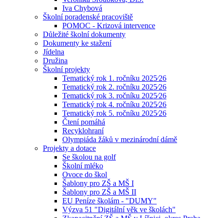
Iva Chybová
Školní poradenské pracoviště
POMOC - Krizová intervence
Důležité školní dokumenty
Dokumenty ke stažení
Jídelna
Družina
Školní projekty
Tematický rok 1. ročníku 2025⁄26
Tematický rok 2. ročníku 2025⁄26
Tematický rok 3. ročníku 2025⁄26
Tematický rok 4. ročníku 2025⁄26
Tematický rok 5. ročníku 2025⁄26
Čtení pomáhá
Recyklohraní
Olympiáda žáků v mezinárodní dámě
Projekty a dotace
Se školou na golf
Školní mléko
Ovoce do škol
Šablony pro ZŠ a MŠ I
Šablony pro ZŠ a MŠ II
EU Peníze školám - "DUMY"
Výzva 51 "Digitální věk ve školách"