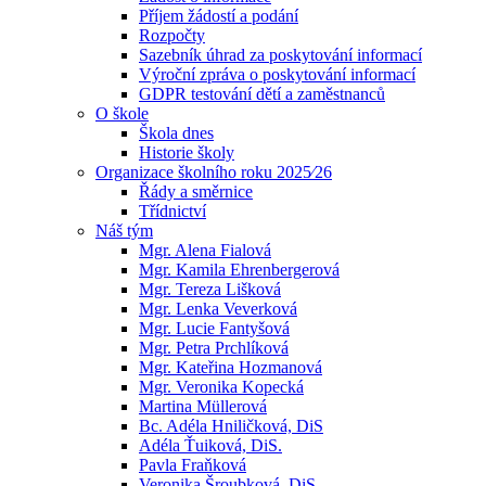
Příjem žádostí a podání
Rozpočty
Sazebník úhrad za poskytování informací
Výroční zpráva o poskytování informací
GDPR testování dětí a zaměstnanců
O škole
Škola dnes
Historie školy
Organizace školního roku 2025⁄26
Řády a směrnice
Třídnictví
Náš tým
Mgr. Alena Fialová
Mgr. Kamila Ehrenbergerová
Mgr. Tereza Lišková
Mgr. Lenka Veverková
Mgr. Lucie Fantyšová
Mgr. Petra Prchlíková
Mgr. Kateřina Hozmanová
Mgr. Veronika Kopecká
Martina Müllerová
Bc. Adéla Hniličková, DiS
Adéla Ťuiková, DiS.
Pavla Fraňková
Veronika Šroubková, DiS.