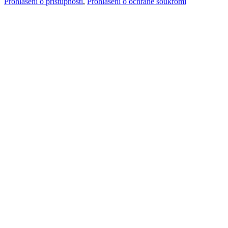
Prohlášení o přístupnosti
,
Prohlášení o ochraně soukromí