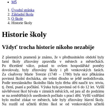
MŠ
Úvodní stránka
Základní škola
O škole
Historie školy
Historie školy
Vždyť trocha historie nikoho nezabije
Z písemných pramenů je známo, že v předhusitském období byly
farní školy zřizovány zpravidla v městech a městečkách.
Po třicetileté válce, pokud to ovšem hospodářské poměry
dovolovaly, byly zřizovány školy i při venkovských farách.
Za císařovny Marie Terezie (1740 – 1780) byla sice přikázána
povinná školní docházka, ale velmi dlouho se ještě nedodržovala.
Podle tereziánského školního řádu bylo třeba děti naučit tzv. triviu,
tj. čtení, psaní a počítání. Výuka byla povinná od 6 do 12 let. Vyšší
návštěvnost škol bývala v zimních měsících, od jara až do podzimu
se na zemědělských usedlostech počítalo s prací dětí. Vyšší vzdělání
bylo možné získat ve městech, kde byly zřizovány hlavní školy.
Na rozdíl od učitelů těchto škol se od venkovských učitelů