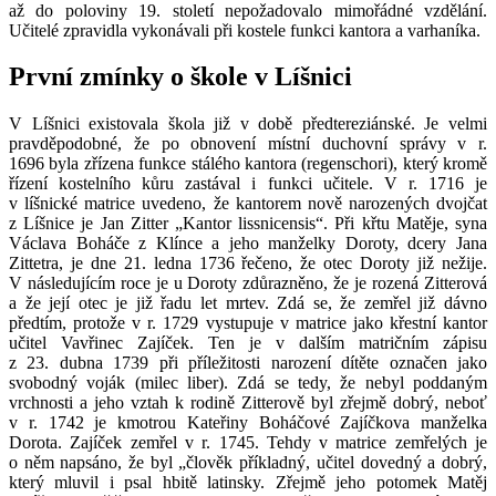
až do poloviny 19. století nepožadovalo mimořádné vzdělání.
Učitelé zpravidla vykonávali při kostele funkci kantora a varhaníka.
První zmínky o škole v Líšnici
V Líšnici existovala škola již v době předtereziánské. Je velmi
pravděpodobné, že po obnovení místní duchovní správy v r.
1696 byla zřízena funkce stálého kantora (regenschori), který kromě
řízení kostelního kůru zastával i funkci učitele. V r. 1716 je
v líšnické matrice uvedeno, že kantorem nově narozených dvojčat
z Líšnice je Jan Zitter „Kantor lissnicensis“. Při křtu Matěje, syna
Václava Boháče z Klínce a jeho manželky Doroty, dcery Jana
Zittetra, je dne 21. ledna 1736 řečeno, že otec Doroty již nežije.
V následujícím roce je u Doroty zdůrazněno, že je rozená Zitterová
a že její otec je již řadu let mrtev. Zdá se, že zemřel již dávno
předtím, protože v r. 1729 vystupuje v matrice jako křestní kantor
učitel Vavřinec Zajíček. Ten je v dalším matričním zápisu
z 23. dubna 1739 při příležitosti narození dítěte označen jako
svobodný voják (milec liber). Zdá se tedy, že nebyl poddaným
vrchnosti a jeho vztah k rodině Zitterově byl zřejmě dobrý, neboť
v r. 1742 je kmotrou Kateřiny Boháčové Zajíčkova manželka
Dorota. Zajíček zemřel v r. 1745. Tehdy v matrice zemřelých je
o něm napsáno, že byl „člověk příkladný, učitel dovedný a dobrý,
který mluvil i psal hbitě latinsky. Zřejmě jeho potomek Matěj