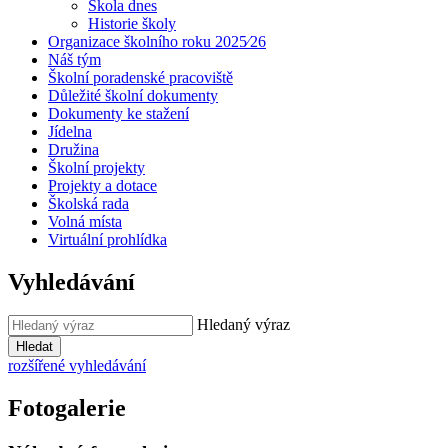
Škola dnes
Historie školy
Organizace školního roku 2025⁄26
Náš tým
Školní poradenské pracoviště
Důležité školní dokumenty
Dokumenty ke stažení
Jídelna
Družina
Školní projekty
Projekty a dotace
Školská rada
Volná místa
Virtuální prohlídka
Vyhledávání
Hledaný výraz
Hledat
rozšířené vyhledávání
Fotogalerie