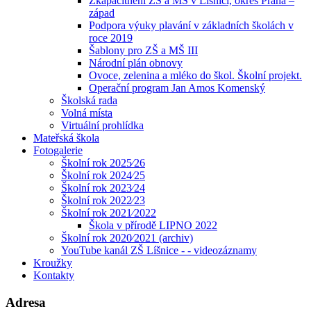
Zkapacitnění ZŠ a MŠ v Líšnici, okres Praha –
západ
Podpora výuky plavání v základních školách v
roce 2019
Šablony pro ZŠ a MŠ III
Národní plán obnovy
Ovoce, zelenina a mléko do škol. Školní projekt.
Operační program Jan Amos Komenský
Školská rada
Volná místa
Virtuální prohlídka
Mateřská škola
Fotogalerie
Školní rok 2025⁄26
Školní rok 2024⁄25
Školní rok 2023⁄24
Školní rok 2022⁄23
Školní rok 2021⁄2022
Škola v přírodě LIPNO 2022
Školní rok 2020⁄2021 (archiv)
YouTube kanál ZŠ Líšnice - - videozáznamy
Kroužky
Kontakty
Adresa