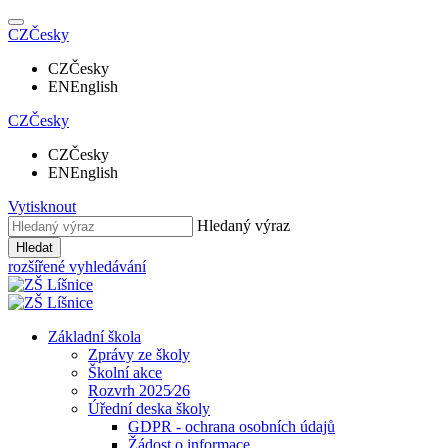
CZ
Česky
CZ
Česky
EN
English
CZ
Česky
CZ
Česky
EN
English
Vytisknout
Hledaný výraz
Hledat
rozšířené vyhledávání
Základní škola
Zprávy ze školy
Školní akce
Rozvrh 2025⁄26
Úřední deska školy
GDPR - ochrana osobních údajů
Žádost o informace