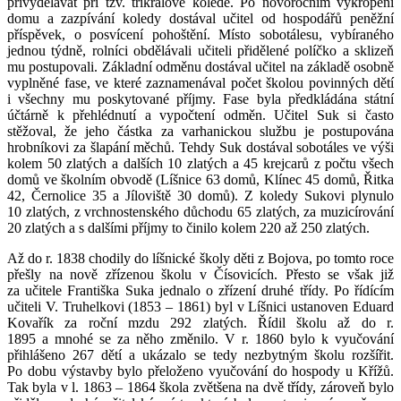
přivydělávat při tzv. tříkrálové koledě. Po novoročním vykropení
domu a zazpívání koledy dostával učitel od hospodářů peněžní
příspěvek, o posvícení pohoštění. Místo sobotálesu, vybíraného
jednou týdně, rolníci obdělávali učiteli přidělené políčko a sklizeň
mu postupovali. Základní odměnu dostával učitel na základě osobně
vyplněné fase, ve které zaznamenával počet školou povinných dětí
i všechny mu poskytované příjmy. Fase byla předkládána státní
účtárně k přehlédnutí a vypočtení odměn. Učitel Suk si často
stěžoval, že jeho částka za varhanickou službu je postupována
hrobníkovi za šlapání měchů. Tehdy Suk dostával sobotáles ve výši
kolem 50 zlatých a dalších 10 zlatých a 45 krejcarů z počtu všech
domů ve školním obvodě (Líšnice 63 domů, Klínec 45 domů, Řitka
42, Černolice 35 a Jíloviště 30 domů). Z koledy Sukovi plynulo
10 zlatých, z vrchnostenského důchodu 65 zlatých, za muzicírování
20 zlatých a s dalšími příjmy to činilo kolem 220 až 250 zlatých.
Až do r. 1838 chodily do líšnické školy děti z Bojova, po tomto roce
přešly na nově zřízenou školu v Čísovicích. Přesto se však již
za učitele Františka Suka jednalo o zřízení druhé třídy. Po řídícím
učiteli V. Truhelkovi (1853 – 1861) byl v Líšnici ustanoven Eduard
Kovařík za roční mzdu 292 zlatých. Řídil školu až do r.
1895 a mnohé se za něho změnilo. V r. 1860 bylo k vyučování
přihlášeno 267 dětí a ukázalo se tedy nezbytným školu rozšířit.
Po dobu výstavby bylo přeloženo vyučování do hospody u Křížů.
Tak byla v l. 1863 – 1864 škola zvětšena na dvě třídy, zároveň bylo