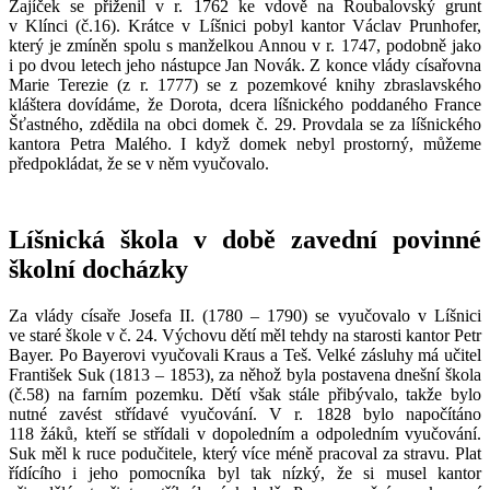
Zajíček se přiženil v r. 1762 ke vdově na Roubalovský grunt
v Klínci (č.16). Krátce v Líšnici pobyl kantor Václav Prunhofer,
který je zmíněn spolu s manželkou Annou v r. 1747, podobně jako
i po dvou letech jeho nástupce Jan Novák. Z konce vlády císařovna
Marie Terezie (z r. 1777) se z pozemkové knihy zbraslavského
kláštera dovídáme, že Dorota, dcera líšnického poddaného France
Šťastného, zdědila na obci domek č. 29. Provdala se za líšnického
kantora Petra Malého. I když domek nebyl prostorný, můžeme
předpokládat, že se v něm vyučovalo.
Líšnická škola v době zavední povinné
školní docházky
Za vlády císaře Josefa II. (1780 – 1790) se vyučovalo v Líšnici
ve staré škole v č. 24. Výchovu dětí měl tehdy na starosti kantor Petr
Bayer. Po Bayerovi vyučovali Kraus a Teš. Velké zásluhy má učitel
František Suk (1813 – 1853), za něhož byla postavena dnešní škola
(č.58) na farním pozemku. Dětí však stále přibývalo, takže bylo
nutné zavést střídavé vyučování. V r. 1828 bylo napočítáno
118 žáků, kteří se střídali v dopoledním a odpoledním vyučování.
Suk měl k ruce podučitele, který více méně pracoval za stravu. Plat
řídícího i jeho pomocníka byl tak nízký, že si musel kantor