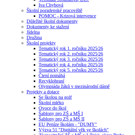
Iva Chybová
Školní poradenské pracoviště
POMOC - Krizová intervence
Důležité školní dokumenty
Dokumenty ke stažení
Jídelna
Družina
Školní projekty
Tematický rok 1. ročníku 2025⁄26
Tematický rok 2. ročníku 2025⁄26
Tematický rok 3. ročníku 2025⁄26
Tematický rok 4. ročníku 2025⁄26
Tematický rok 5. ročníku 2025⁄26
Čtení pomáhá
Recyklohraní
Olympiáda žáků v mezinárodní dámě
Projekty a dotace
Se školou na golf
Školní mléko
Ovoce do škol
Šablony pro ZŠ a MŠ I
Šablony pro ZŠ a MŠ II
EU Peníze školám - "DUMY"
Výzva 51 "Digitální věk ve školách"