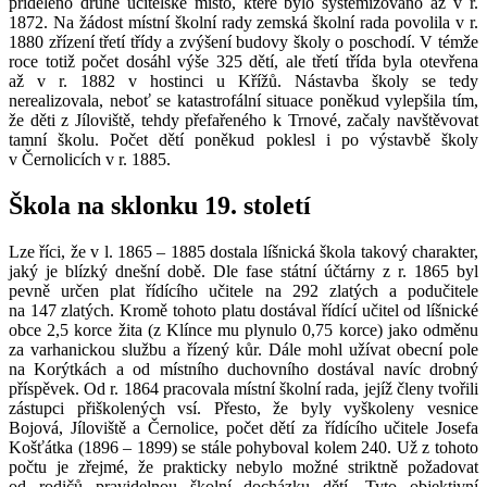
přiděleno druhé učitelské místo, které bylo systemizováno až v r.
1872. Na žádost místní školní rady zemská školní rada povolila v r.
1880 zřízení třetí třídy a zvýšení budovy školy o poschodí. V témže
roce totiž počet dosáhl výše 325 dětí, ale třetí třída byla otevřena
až v r. 1882 v hostinci u Křížů. Nástavba školy se tedy
nerealizovala, neboť se katastrofální situace poněkud vylepšila tím,
že děti z Jíloviště, tehdy přefařeného k Trnové, začaly navštěvovat
tamní školu. Počet dětí poněkud poklesl i po výstavbě školy
v Černolicích v r. 1885.
Škola na sklonku 19. století
Lze říci, že v l. 1865 – 1885 dostala líšnická škola takový charakter,
jaký je blízký dnešní době. Dle fase státní účtárny z r. 1865 byl
pevně určen plat řídícího učitele na 292 zlatých a podučitele
na 147 zlatých. Kromě tohoto platu dostával řídící učitel od líšnické
obce 2,5 korce žita (z Klínce mu plynulo 0,75 korce) jako odměnu
za varhanickou službu a řízený kůr. Dále mohl užívat obecní pole
na Korýtkách a od místního duchovního dostával navíc drobný
příspěvek. Od r. 1864 pracovala místní školní rada, jejíž členy tvořili
zástupci přiškolených vsí. Přesto, že byly vyškoleny vesnice
Bojová, Jíloviště a Černolice, počet dětí za řídícího učitele Josefa
Košťátka (1896 – 1899) se stále pohyboval kolem 240. Už z tohoto
počtu je zřejmé, že prakticky nebylo možné striktně požadovat
od rodičů pravidelnou školní docházku dětí. Tyto objektivní