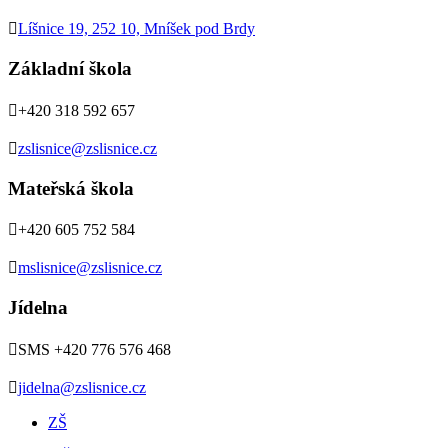

Líšnice 19, 252 10, Mníšek pod Brdy
Základní škola

+420 318 592 657

zslisnice@zslisnice.cz
Mateřská škola

+420 605 752 584

mslisnice@zslisnice.cz
Jídelna

SMS +420 776 576 468

jidelna@zslisnice.cz
ZŠ