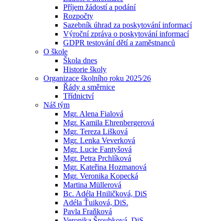
Příjem žádostí a podání
Rozpočty
Sazebník úhrad za poskytování informací
Výroční zpráva o poskytování informací
GDPR testování dětí a zaměstnanců
O škole
Škola dnes
Historie školy
Organizace školního roku 2025⁄26
Řády a směrnice
Třídnictví
Náš tým
Mgr. Alena Fialová
Mgr. Kamila Ehrenbergerová
Mgr. Tereza Lišková
Mgr. Lenka Veverková
Mgr. Lucie Fantyšová
Mgr. Petra Prchlíková
Mgr. Kateřina Hozmanová
Mgr. Veronika Kopecká
Martina Müllerová
Bc. Adéla Hniličková, DiS
Adéla Ťuiková, DiS.
Pavla Fraňková
Veronika Šroubková, DiS.