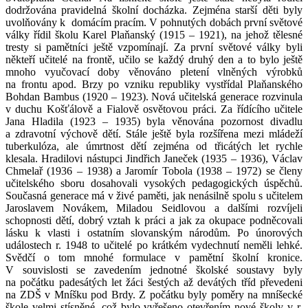
dodržována pravidelná školní docházka. Zejména starší děti byly
uvolňovány k domácím pracím. V pohnutých dobách první světové
války řídil školu Karel Plaňanský (1915 – 1921), na jehož tělesné
tresty si pamětníci ještě vzpomínají. Za první světové války byli
někteří učitelé na frontě, učilo se každý druhý den a to bylo ještě
mnoho vyučovací doby věnováno pletení vlněných výrobků
na frontu apod. Brzy po vzniku republiky vystřídal Plaňanského
Bohdan Bambus (1920 – 1923). Nová učitelská generace rozvinula
v duchu Košťálově a Fialově osvětovou práci. Za řídícího učitele
Jana Hladila (1923 – 1935) byla věnována pozornost divadlu
a zdravotní výchově dětí. Stále ještě byla rozšířena mezi mládeží
tuberkulóza, ale úmrtnost dětí zejména od třicátých let rychle
klesala. Hradilovi nástupci Jindřich Janeček (1935 – 1936), Václav
Chmelař (1936 – 1938) a Jaromír Tobola (1938 – 1972) se členy
učitelského sboru dosahovali vysokých pedagogických úspěchů.
Současná generace má v živé paměti, jak nenásilně spolu s učitelem
Jaroslavem Novákem, Miladou Seidlovou a dalšími rozvíjeli
schopnosti dětí, dobrý vztah k práci a jak za okupace podněcovali
lásku k vlasti i ostatním slovanským národům. Po únorových
událostech r. 1948 to učitelé po krátkém vydechnutí neměli lehké.
Svědčí o tom mnohé formulace v pamětní školní kronice.
V souvislosti se zavedením jednotné školské soustavy byly
na počátku padesátých let žáci šestých až devátých tříd převedeni
na ZDŠ v Mníšku pod Brdy. Z počátku byly poměry na mníšecké
škole velmi stísněné, což bylo vyřešeno otevřením nové školy v r.