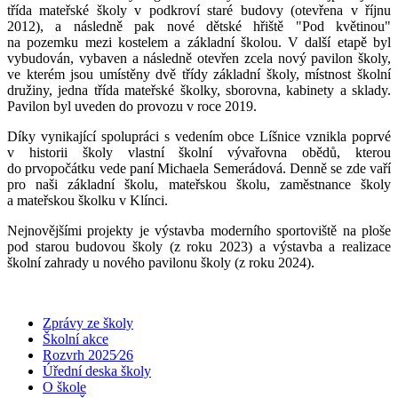
třída mateřské školy v podkroví staré budovy (otevřena v říjnu
2012), a následně pak nové dětské hřiště "Pod květinou"
na pozemku mezi kostelem a základní školou. V další etapě byl
vybudován, vybaven a následně otevřen zcela nový pavilon školy,
ve kterém jsou umístěny dvě třídy základní školy, místnost školní
družiny, jedna třída mateřské školky, sborovna, kabinety a sklady.
Pavilon byl uveden do provozu v roce 2019.
Díky vynikající spolupráci s vedením obce Líšnice vznikla poprvé
v historii školy vlastní školní vývařovna obědů, kterou
do prvopočátku vede paní Michaela Semerádová. Denně se zde vaří
pro naši základní školu, mateřskou školu, zaměstnance školy
a mateřskou školku v Klínci.
Nejnovějšími projekty je výstavba moderního sportoviště na ploše
pod starou budovou školy (z roku 2023) a výstavba a realizace
školní zahrady u nového pavilonu školy (z roku 2024).
Zprávy ze školy
Školní akce
Rozvrh 2025⁄26
Úřední deska školy
O škole