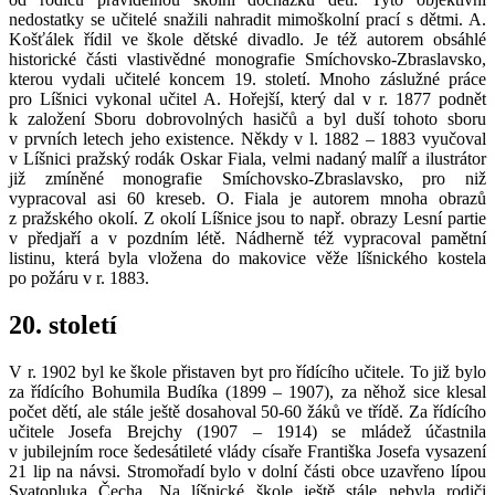
nedostatky se učitelé snažili nahradit mimoškolní prací s dětmi. A.
Košťálek řídil ve škole dětské divadlo. Je též autorem obsáhlé
historické části vlastivědné monografie Smíchovsko-Zbraslavsko,
kterou vydali učitelé koncem 19. století. Mnoho záslužné práce
pro Líšnici vykonal učitel A. Hořejší, který dal v r. 1877 podnět
k založení Sboru dobrovolných hasičů a byl duší tohoto sboru
v prvních letech jeho existence. Někdy v l. 1882 – 1883 vyučoval
v Líšnici pražský rodák Oskar Fiala, velmi nadaný malíř a ilustrátor
již zmíněné monografie Smíchovsko-Zbraslavsko, pro niž
vypracoval asi 60 kreseb. O. Fiala je autorem mnoha obrazů
z pražského okolí. Z okolí Líšnice jsou to např. obrazy Lesní partie
v předjaří a v pozdním létě. Nádherně též vypracoval pamětní
listinu, která byla vložena do makovice věže líšnického kostela
po požáru v r. 1883.
20. století
V r. 1902 byl ke škole přistaven byt pro řídícího učitele. To již bylo
za řídícího Bohumila Budíka (1899 – 1907), za něhož sice klesal
počet dětí, ale stále ještě dosahoval 50-60 žáků ve třídě. Za řídícího
učitele Josefa Brejchy (1907 – 1914) se mládež účastnila
v jubilejním roce šedesátileté vlády císaře Františka Josefa vysazení
21 lip na návsi. Stromořadí bylo v dolní části obce uzavřeno lípou
Svatopluka Čecha. Na líšnické škole ještě stále nebyla rodiči