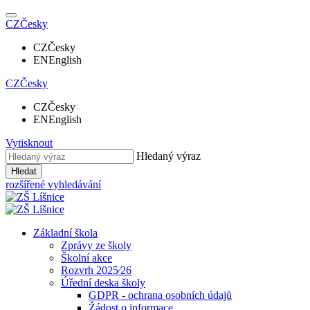
CZ
Česky
CZ
Česky
EN
English
CZ
Česky
CZ
Česky
EN
English
Vytisknout
Hledaný výraz
Hledat
rozšířené vyhledávání
Základní škola
Zprávy ze školy
Školní akce
Rozvrh 2025⁄26
Úřední deska školy
GDPR - ochrana osobních údajů
Žádost o informace