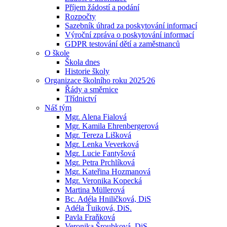
Příjem žádostí a podání
Rozpočty
Sazebník úhrad za poskytování informací
Výroční zpráva o poskytování informací
GDPR testování dětí a zaměstnanců
O škole
Škola dnes
Historie školy
Organizace školního roku 2025⁄26
Řády a směrnice
Třídnictví
Náš tým
Mgr. Alena Fialová
Mgr. Kamila Ehrenbergerová
Mgr. Tereza Lišková
Mgr. Lenka Veverková
Mgr. Lucie Fantyšová
Mgr. Petra Prchlíková
Mgr. Kateřina Hozmanová
Mgr. Veronika Kopecká
Martina Müllerová
Bc. Adéla Hniličková, DiS
Adéla Ťuiková, DiS.
Pavla Fraňková
Veronika Šroubková, DiS.