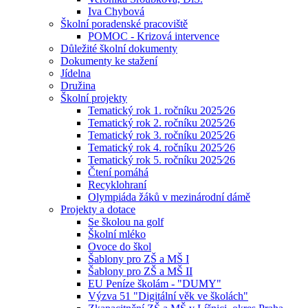
Iva Chybová
Školní poradenské pracoviště
POMOC - Krizová intervence
Důležité školní dokumenty
Dokumenty ke stažení
Jídelna
Družina
Školní projekty
Tematický rok 1. ročníku 2025⁄26
Tematický rok 2. ročníku 2025⁄26
Tematický rok 3. ročníku 2025⁄26
Tematický rok 4. ročníku 2025⁄26
Tematický rok 5. ročníku 2025⁄26
Čtení pomáhá
Recyklohraní
Olympiáda žáků v mezinárodní dámě
Projekty a dotace
Se školou na golf
Školní mléko
Ovoce do škol
Šablony pro ZŠ a MŠ I
Šablony pro ZŠ a MŠ II
EU Peníze školám - "DUMY"
Výzva 51 "Digitální věk ve školách"