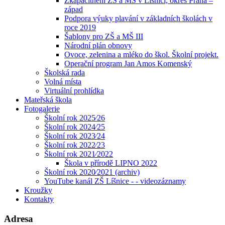
Zkapacitnění ZŠ a MŠ v Líšnici, okres Praha –
západ
Podpora výuky plavání v základních školách v
roce 2019
Šablony pro ZŠ a MŠ III
Národní plán obnovy
Ovoce, zelenina a mléko do škol. Školní projekt.
Operační program Jan Amos Komenský
Školská rada
Volná místa
Virtuální prohlídka
Mateřská škola
Fotogalerie
Školní rok 2025⁄26
Školní rok 2024⁄25
Školní rok 2023⁄24
Školní rok 2022⁄23
Školní rok 2021⁄2022
Škola v přírodě LIPNO 2022
Školní rok 2020⁄2021 (archiv)
YouTube kanál ZŠ Líšnice - - videozáznamy
Kroužky
Kontakty
Adresa