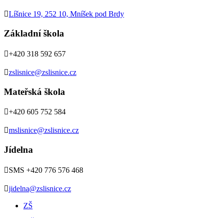

Líšnice 19, 252 10, Mníšek pod Brdy
Základní škola

+420 318 592 657

zslisnice@zslisnice.cz
Mateřská škola

+420 605 752 584

mslisnice@zslisnice.cz
Jídelna

SMS +420 776 576 468

jidelna@zslisnice.cz
ZŠ