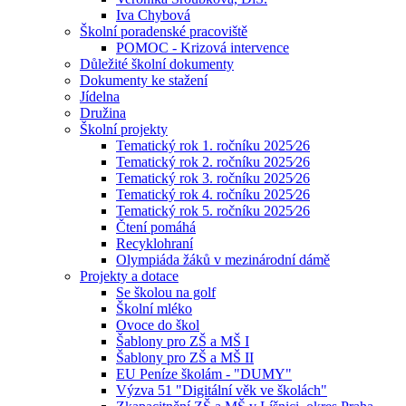
Iva Chybová
Školní poradenské pracoviště
POMOC - Krizová intervence
Důležité školní dokumenty
Dokumenty ke stažení
Jídelna
Družina
Školní projekty
Tematický rok 1. ročníku 2025⁄26
Tematický rok 2. ročníku 2025⁄26
Tematický rok 3. ročníku 2025⁄26
Tematický rok 4. ročníku 2025⁄26
Tematický rok 5. ročníku 2025⁄26
Čtení pomáhá
Recyklohraní
Olympiáda žáků v mezinárodní dámě
Projekty a dotace
Se školou na golf
Školní mléko
Ovoce do škol
Šablony pro ZŠ a MŠ I
Šablony pro ZŠ a MŠ II
EU Peníze školám - "DUMY"
Výzva 51 "Digitální věk ve školách"