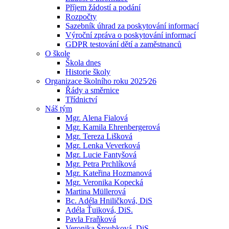
Příjem žádostí a podání
Rozpočty
Sazebník úhrad za poskytování informací
Výroční zpráva o poskytování informací
GDPR testování dětí a zaměstnanců
O škole
Škola dnes
Historie školy
Organizace školního roku 2025⁄26
Řády a směrnice
Třídnictví
Náš tým
Mgr. Alena Fialová
Mgr. Kamila Ehrenbergerová
Mgr. Tereza Lišková
Mgr. Lenka Veverková
Mgr. Lucie Fantyšová
Mgr. Petra Prchlíková
Mgr. Kateřina Hozmanová
Mgr. Veronika Kopecká
Martina Müllerová
Bc. Adéla Hniličková, DiS
Adéla Ťuiková, DiS.
Pavla Fraňková
Veronika Šroubková, DiS.