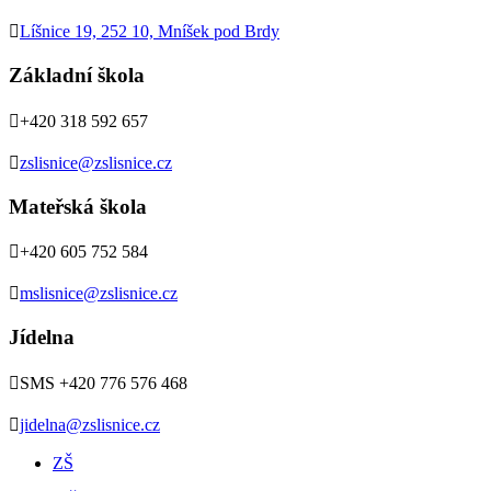

Líšnice 19, 252 10, Mníšek pod Brdy
Základní škola

+420 318 592 657

zslisnice@zslisnice.cz
Mateřská škola

+420 605 752 584

mslisnice@zslisnice.cz
Jídelna

SMS +420 776 576 468

jidelna@zslisnice.cz
ZŠ