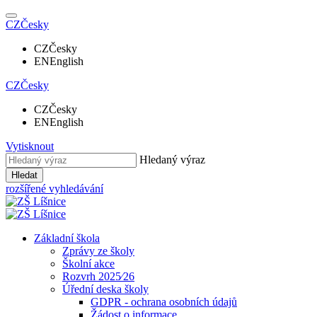
CZ
Česky
CZ
Česky
EN
English
CZ
Česky
CZ
Česky
EN
English
Vytisknout
Hledaný výraz
Hledat
rozšířené vyhledávání
Základní škola
Zprávy ze školy
Školní akce
Rozvrh 2025⁄26
Úřední deska školy
GDPR - ochrana osobních údajů
Žádost o informace