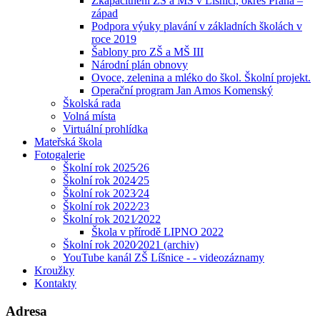
Zkapacitnění ZŠ a MŠ v Líšnici, okres Praha –
západ
Podpora výuky plavání v základních školách v
roce 2019
Šablony pro ZŠ a MŠ III
Národní plán obnovy
Ovoce, zelenina a mléko do škol. Školní projekt.
Operační program Jan Amos Komenský
Školská rada
Volná místa
Virtuální prohlídka
Mateřská škola
Fotogalerie
Školní rok 2025⁄26
Školní rok 2024⁄25
Školní rok 2023⁄24
Školní rok 2022⁄23
Školní rok 2021⁄2022
Škola v přírodě LIPNO 2022
Školní rok 2020⁄2021 (archiv)
YouTube kanál ZŠ Líšnice - - videozáznamy
Kroužky
Kontakty
Adresa