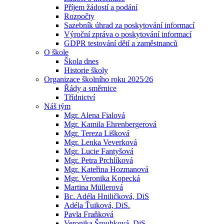
Příjem žádostí a podání
Rozpočty
Sazebník úhrad za poskytování informací
Výroční zpráva o poskytování informací
GDPR testování dětí a zaměstnanců
O škole
Škola dnes
Historie školy
Organizace školního roku 2025⁄26
Řády a směrnice
Třídnictví
Náš tým
Mgr. Alena Fialová
Mgr. Kamila Ehrenbergerová
Mgr. Tereza Lišková
Mgr. Lenka Veverková
Mgr. Lucie Fantyšová
Mgr. Petra Prchlíková
Mgr. Kateřina Hozmanová
Mgr. Veronika Kopecká
Martina Müllerová
Bc. Adéla Hniličková, DiS
Adéla Ťuiková, DiS.
Pavla Fraňková
Veronika Šroubková, DiS.