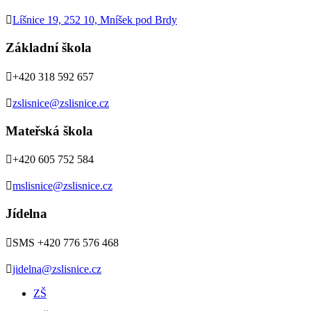

Líšnice 19, 252 10, Mníšek pod Brdy
Základní škola

+420 318 592 657

zslisnice@zslisnice.cz
Mateřská škola

+420 605 752 584

mslisnice@zslisnice.cz
Jídelna

SMS +420 776 576 468

jidelna@zslisnice.cz
ZŠ