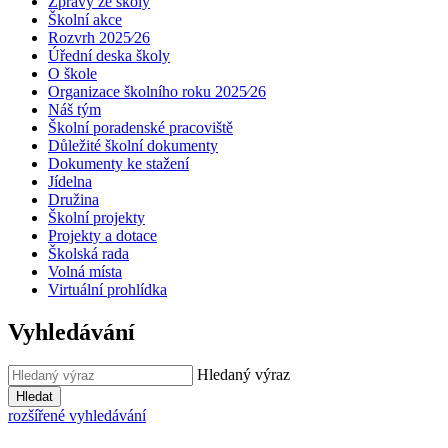
Zprávy ze školy
Školní akce
Rozvrh 2025⁄26
Úřední deska školy
O škole
Organizace školního roku 2025⁄26
Náš tým
Školní poradenské pracoviště
Důležité školní dokumenty
Dokumenty ke stažení
Jídelna
Družina
Školní projekty
Projekty a dotace
Školská rada
Volná místa
Virtuální prohlídka
Vyhledávání
Hledaný výraz
Hledat
rozšířené vyhledávání