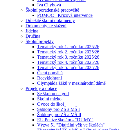
Iva Chybová
Školní poradenské pracoviště
POMOC - Krizová intervence
Důležité školní dokumenty
Dokumenty ke stažení
Jídelna
Družina
Školní projekty
Tematický rok 1. ročníku 2025⁄26
Tematický rok 2. ročníku 2025⁄26
Tematický rok 3. ročníku 2025⁄26
Tematický rok 4. ročníku 2025⁄26
Tematický rok 5. ročníku 2025⁄26
Čtení pomáhá
Recyklohraní
Olympiáda žáků v mezinárodní dámě
Projekty a dotace
Se školou na golf
Školní mléko
Ovoce do škol
Šablony pro ZŠ a MŠ I
Šablony pro ZŠ a MŠ II
EU Peníze školám - "DUMY"
Výzva 51 "Digitální věk ve školách"