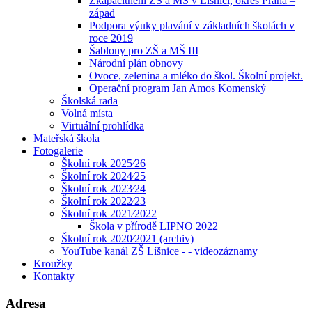
Zkapacitnění ZŠ a MŠ v Líšnici, okres Praha –
západ
Podpora výuky plavání v základních školách v
roce 2019
Šablony pro ZŠ a MŠ III
Národní plán obnovy
Ovoce, zelenina a mléko do škol. Školní projekt.
Operační program Jan Amos Komenský
Školská rada
Volná místa
Virtuální prohlídka
Mateřská škola
Fotogalerie
Školní rok 2025⁄26
Školní rok 2024⁄25
Školní rok 2023⁄24
Školní rok 2022⁄23
Školní rok 2021⁄2022
Škola v přírodě LIPNO 2022
Školní rok 2020⁄2021 (archiv)
YouTube kanál ZŠ Líšnice - - videozáznamy
Kroužky
Kontakty
Adresa