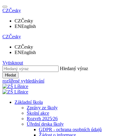
CZ
Česky
CZ
Česky
EN
English
CZ
Česky
CZ
Česky
EN
English
Vytisknout
Hledaný výraz
Hledat
rozšířené vyhledávání
Základní škola
Zprávy ze školy
Školní akce
Rozvrh 2025⁄26
Úřední deska školy
GDPR - ochrana osobních údajů
Žádost o informace