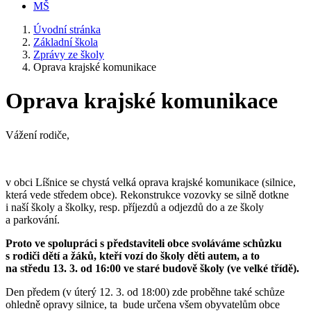
MŠ
Úvodní stránka
Základní škola
Zprávy ze školy
Oprava krajské komunikace
Oprava krajské komunikace
Vážení rodiče,
v obci Líšnice se chystá velká oprava krajské komunikace (silnice,
která vede středem obce). Rekonstrukce vozovky se silně dotkne
i naší školy a školky, resp. příjezdů a odjezdů do a ze školy
a parkování.
Proto ve spolupráci s představiteli obce svoláváme schůzku
s rodiči dětí a žáků, kteří vozí do školy děti autem, a to
na středu 13. 3. od 16:00 ve staré budově školy (ve velké třídě).
Den předem (v úterý 12. 3. od 18:00) zde proběhne také schůze
ohledně opravy silnice, ta bude určena všem obyvatelům obce