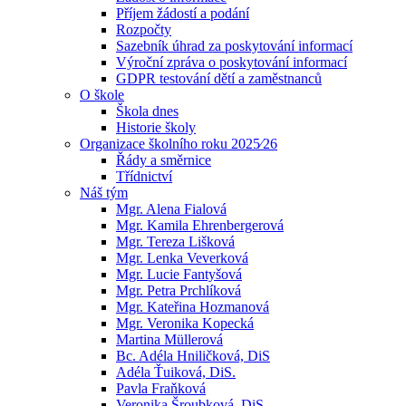
Příjem žádostí a podání
Rozpočty
Sazebník úhrad za poskytování informací
Výroční zpráva o poskytování informací
GDPR testování dětí a zaměstnanců
O škole
Škola dnes
Historie školy
Organizace školního roku 2025⁄26
Řády a směrnice
Třídnictví
Náš tým
Mgr. Alena Fialová
Mgr. Kamila Ehrenbergerová
Mgr. Tereza Lišková
Mgr. Lenka Veverková
Mgr. Lucie Fantyšová
Mgr. Petra Prchlíková
Mgr. Kateřina Hozmanová
Mgr. Veronika Kopecká
Martina Müllerová
Bc. Adéla Hniličková, DiS
Adéla Ťuiková, DiS.
Pavla Fraňková
Veronika Šroubková, DiS.