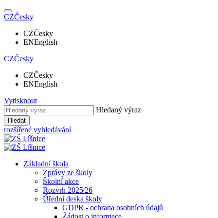
CZ
Česky
CZ
Česky
EN
English
CZ
Česky
CZ
Česky
EN
English
Vytisknout
Hledaný výraz
Hledat
rozšířené vyhledávání
Základní škola
Zprávy ze školy
Školní akce
Rozvrh 2025⁄26
Úřední deska školy
GDPR - ochrana osobních údajů
Žádost o informace