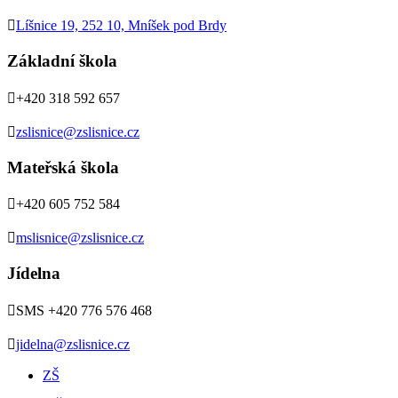

Líšnice 19, 252 10, Mníšek pod Brdy
Základní škola

+420 318 592 657

zslisnice@zslisnice.cz
Mateřská škola

+420 605 752 584

mslisnice@zslisnice.cz
Jídelna

SMS +420 776 576 468

jidelna@zslisnice.cz
ZŠ