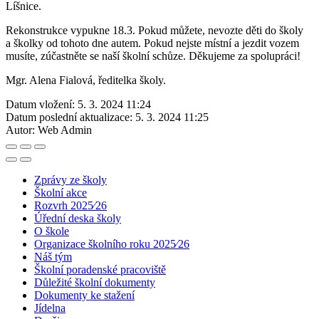
Líšnice.
Rekonstrukce vypukne 18.3. Pokud můžete, nevozte děti do školy
a školky od tohoto dne autem. Pokud nejste místní a jezdit vozem
musíte, zúčastněte se naší školní schůze. Děkujeme za spolupráci!
Mgr. Alena Fialová, ředitelka školy.
Datum vložení:
5. 3. 2024 11:24
Datum poslední aktualizace:
5. 3. 2024 11:25
Autor:
Web Admin
Zprávy ze školy
Školní akce
Rozvrh 2025⁄26
Úřední deska školy
O škole
Organizace školního roku 2025⁄26
Náš tým
Školní poradenské pracoviště
Důležité školní dokumenty
Dokumenty ke stažení
Jídelna