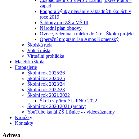
Zkapacitnění ZŠ a MŠ v Líšnici, okres Praha –
západ
Podpora výuky plavání v základních školách v
roce 2019
Šablony pro ZŠ a MŠ III
Národní plán obnovy
Ovoce, zelenina a mléko do škol. Školní projekt.
Operační program Jan Amos Komenský
Školská rada
Volná místa
Virtuální prohlídka
Mateřská škola
Fotogalerie
Školní rok 2025⁄26
Školní rok 2024⁄25
Školní rok 2023⁄24
Školní rok 2022⁄23
Školní rok 2021⁄2022
Škola v přírodě LIPNO 2022
Školní rok 2020⁄2021 (archiv)
YouTube kanál ZŠ Líšnice - - videozáznamy
Kroužky
Kontakty
Adresa