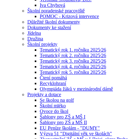
Iva Chybová
Školní poradenské pracoviště
POMOC - Krizová intervence
Důležité školní dokumenty
Dokumenty ke stažení
Jídelna
Družina
Školní projekty
Tematický rok 1. ročníku 2025⁄26
Tematický rok 2. ročníku 2025⁄26
Tematický rok 3. ročníku 2025⁄26
Tematický rok 4. ročníku 2025⁄26
Tematický rok 5. ročníku 2025⁄26
Čtení pomáhá
Recyklohraní
Olympiáda žáků v mezinárodní dámě
Projekty a dotace
Se školou na golf
Školní mléko
Ovoce do škol
Šablony pro ZŠ a MŠ I
Šablony pro ZŠ a MŠ II
EU Peníze školám - "DUMY"
Výzva 51 "Digitální věk ve školách"