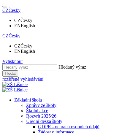
CZ
Česky
CZ
Česky
EN
English
CZ
Česky
CZ
Česky
EN
English
Vytisknout
Hledaný výraz
Hledat
rozšířené vyhledávání
Základní škola
Zprávy ze školy
Školní akce
Rozvrh 2025⁄26
Úřední deska školy
GDPR - ochrana osobních údajů
Žádost o informace