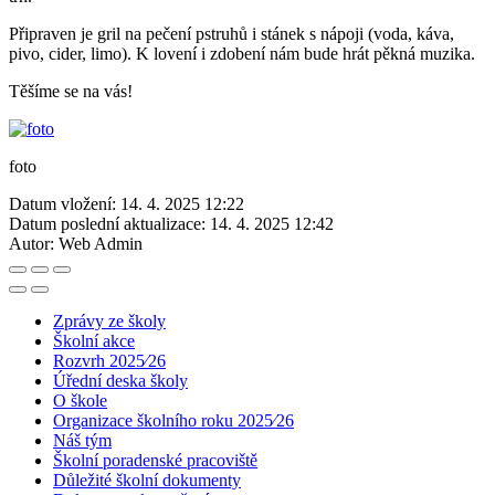
Připraven je gril na pečení pstruhů i stánek s nápoji (voda, káva,
pivo, cider, limo). K lovení i zdobení nám bude hrát pěkná muzika.
Těšíme se na vás!
foto
Datum vložení:
14. 4. 2025 12:22
Datum poslední aktualizace:
14. 4. 2025 12:42
Autor:
Web Admin
Zprávy ze školy
Školní akce
Rozvrh 2025⁄26
Úřední deska školy
O škole
Organizace školního roku 2025⁄26
Náš tým
Školní poradenské pracoviště
Důležité školní dokumenty