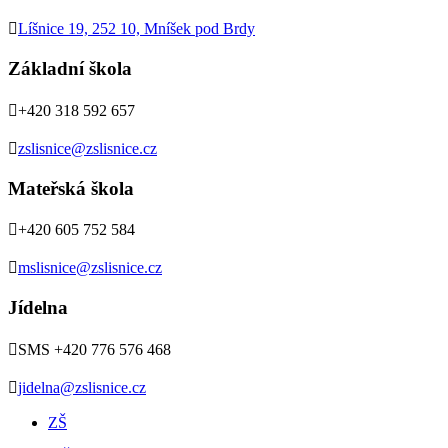

Líšnice 19, 252 10, Mníšek pod Brdy
Základní škola

+420 318 592 657

zslisnice@zslisnice.cz
Mateřská škola

+420 605 752 584

mslisnice@zslisnice.cz
Jídelna

SMS +420 776 576 468

jidelna@zslisnice.cz
ZŠ