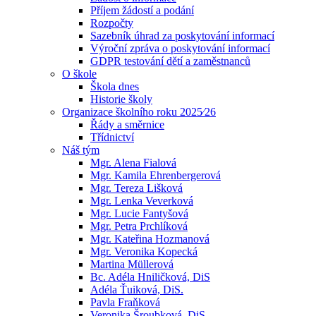
Příjem žádostí a podání
Rozpočty
Sazebník úhrad za poskytování informací
Výroční zpráva o poskytování informací
GDPR testování dětí a zaměstnanců
O škole
Škola dnes
Historie školy
Organizace školního roku 2025⁄26
Řády a směrnice
Třídnictví
Náš tým
Mgr. Alena Fialová
Mgr. Kamila Ehrenbergerová
Mgr. Tereza Lišková
Mgr. Lenka Veverková
Mgr. Lucie Fantyšová
Mgr. Petra Prchlíková
Mgr. Kateřina Hozmanová
Mgr. Veronika Kopecká
Martina Müllerová
Bc. Adéla Hniličková, DiS
Adéla Ťuiková, DiS.
Pavla Fraňková
Veronika Šroubková, DiS.