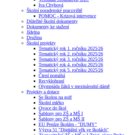
Iva Chybová
Školní poradenské pracoviště
POMOC - Krizová intervence
Důležité školní dokumenty
Dokumenty ke stažení
Jídelna
Družina
Školní projekty
Tematický rok 1. ročníku 2025⁄26
Tematický rok 2. ročníku 2025⁄26
Tematický rok 3. ročníku 2025⁄26
Tematický rok 4. ročníku 2025⁄26
Tematický rok 5. ročníku 2025⁄26
Čtení pomáhá
Recyklohraní
Olympiáda žáků v mezinárodní dámě
Projekty a dotace
Se školou na golf
Školní mléko
Ovoce do škol
Šablony pro ZŠ a MŠ I
Šablony pro ZŠ a MŠ II
EU Peníze školám - "DUMY"
Výzva 51 "Digitální věk ve školách"