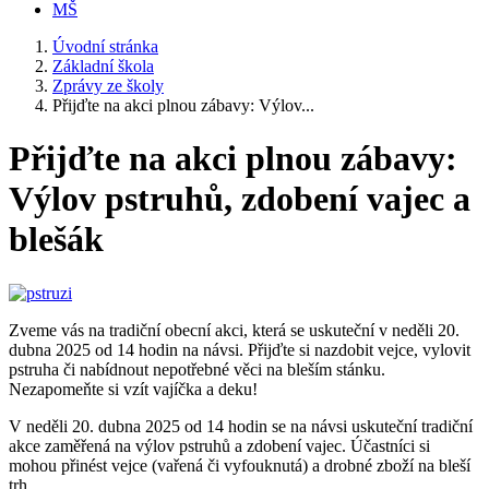
MŠ
Úvodní stránka
Základní škola
Zprávy ze školy
Přijďte na akci plnou zábavy: Výlov...
Přijďte na akci plnou zábavy:
Výlov pstruhů, zdobení vajec a
blešák
Zveme vás na tradiční obecní akci, která se uskuteční v neděli 20.
dubna 2025 od 14 hodin na návsi. Přijďte si nazdobit vejce, vylovit
pstruha či nabídnout nepotřebné věci na bleším stánku.
Nezapomeňte si vzít vajíčka a deku!
V neděli 20. dubna 2025 od 14 hodin se na návsi uskuteční tradiční
akce zaměřená na výlov pstruhů a zdobení vajec. Účastníci si
mohou přinést vejce (vařená či vyfouknutá) a drobné zboží na bleší
trh.