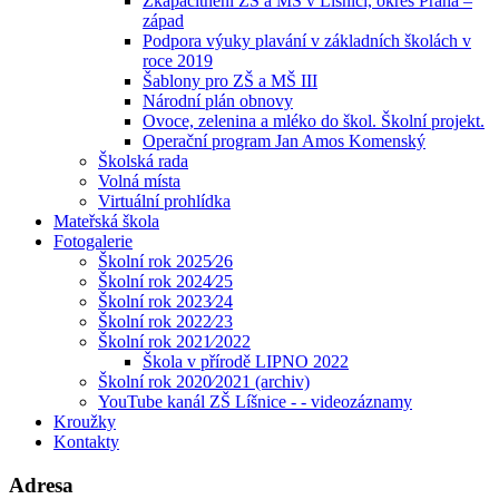
Zkapacitnění ZŠ a MŠ v Líšnici, okres Praha –
západ
Podpora výuky plavání v základních školách v
roce 2019
Šablony pro ZŠ a MŠ III
Národní plán obnovy
Ovoce, zelenina a mléko do škol. Školní projekt.
Operační program Jan Amos Komenský
Školská rada
Volná místa
Virtuální prohlídka
Mateřská škola
Fotogalerie
Školní rok 2025⁄26
Školní rok 2024⁄25
Školní rok 2023⁄24
Školní rok 2022⁄23
Školní rok 2021⁄2022
Škola v přírodě LIPNO 2022
Školní rok 2020⁄2021 (archiv)
YouTube kanál ZŠ Líšnice - - videozáznamy
Kroužky
Kontakty
Adresa