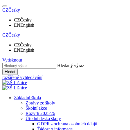
CZ
Česky
CZ
Česky
EN
English
CZ
Česky
CZ
Česky
EN
English
Vytisknout
Hledaný výraz
Hledat
rozšířené vyhledávání
Základní škola
Zprávy ze školy
Školní akce
Rozvrh 2025⁄26
Úřední deska školy
GDPR - ochrana osobních údajů
Žádost o informace