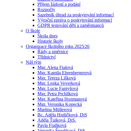
Příjem žádostí a podání
Rozpočty
Sazebník úhrad za poskytování informací
Výroční zpráva o poskytování informací
GDPR testování dětí a zaměstnanců
O škole
Škola dnes
Historie školy
Organizace školního roku 2025⁄26
Řády a směrnice
Třídnictví
Náš tým
Mgr. Alena Fialová
Mgr. Kamila Ehrenbergerová
Mgr. Tereza Lišková
Mgr. Lenka Veverková
Mgr. Lucie Fantyšová
Mgr. Petra Prchlíková
Mgr. Kateřina Hozmanová
Mgr. Veronika Kopecká
Martina Müllerová
Bc. Adéla Hniličková, DiS
Adéla Ťuiková, DiS.
Pavla Fraňková
Veronika Šroubková, DiS.