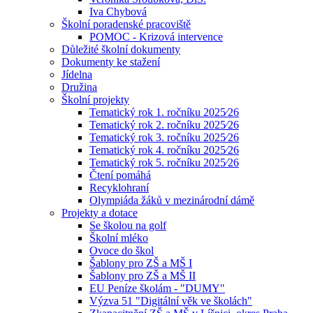
Iva Chybová
Školní poradenské pracoviště
POMOC - Krizová intervence
Důležité školní dokumenty
Dokumenty ke stažení
Jídelna
Družina
Školní projekty
Tematický rok 1. ročníku 2025⁄26
Tematický rok 2. ročníku 2025⁄26
Tematický rok 3. ročníku 2025⁄26
Tematický rok 4. ročníku 2025⁄26
Tematický rok 5. ročníku 2025⁄26
Čtení pomáhá
Recyklohraní
Olympiáda žáků v mezinárodní dámě
Projekty a dotace
Se školou na golf
Školní mléko
Ovoce do škol
Šablony pro ZŠ a MŠ I
Šablony pro ZŠ a MŠ II
EU Peníze školám - "DUMY"
Výzva 51 "Digitální věk ve školách"