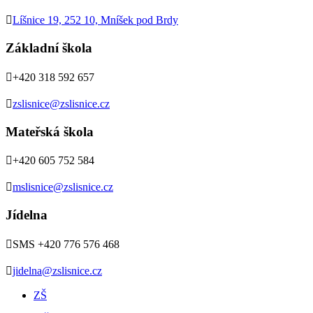

Líšnice 19, 252 10, Mníšek pod Brdy
Základní škola

+420 318 592 657

zslisnice@zslisnice.cz
Mateřská škola

+420 605 752 584

mslisnice@zslisnice.cz
Jídelna

SMS +420 776 576 468

jidelna@zslisnice.cz
ZŠ