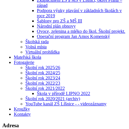
Zkapacitnění ZŠ a MŠ v Líšnici, okres Praha –
západ
Podpora výuky plavání v základních školách v
roce 2019
Šablony pro ZŠ a MŠ III
Národní plán obnovy
Ovoce, zelenina a mléko do škol. Školní projekt.
Operační program Jan Amos Komenský
Školská rada
Volná místa
Virtuální prohlídka
Mateřská škola
Fotogalerie
Školní rok 2025⁄26
Školní rok 2024⁄25
Školní rok 2023⁄24
Školní rok 2022⁄23
Školní rok 2021⁄2022
Škola v přírodě LIPNO 2022
Školní rok 2020⁄2021 (archiv)
YouTube kanál ZŠ Líšnice - - videozáznamy
Kroužky
Kontakty
Adresa