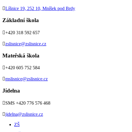

Líšnice 19, 252 10, Mníšek pod Brdy
Základní škola

+420 318 592 657

zslisnice@zslisnice.cz
Mateřská škola

+420 605 752 584

mslisnice@zslisnice.cz
Jídelna

SMS +420 776 576 468

jidelna@zslisnice.cz
ZŠ