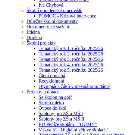
Iva Chybová
Školní poradenské pracoviště
POMOC - Krizová intervence
Důležité školní dokumenty
Dokumenty ke stažení
Jídelna
Družina
Školní projekty
Tematický rok 1. ročníku 2025⁄26
Tematický rok 2. ročníku 2025⁄26
Tematický rok 3. ročníku 2025⁄26
Tematický rok 4. ročníku 2025⁄26
Tematický rok 5. ročníku 2025⁄26
Čtení pomáhá
Recyklohraní
Olympiáda žáků v mezinárodní dámě
Projekty a dotace
Se školou na golf
Školní mléko
Ovoce do škol
Šablony pro ZŠ a MŠ I
Šablony pro ZŠ a MŠ II
EU Peníze školám - "DUMY"
Výzva 51 "Digitální věk ve školách"