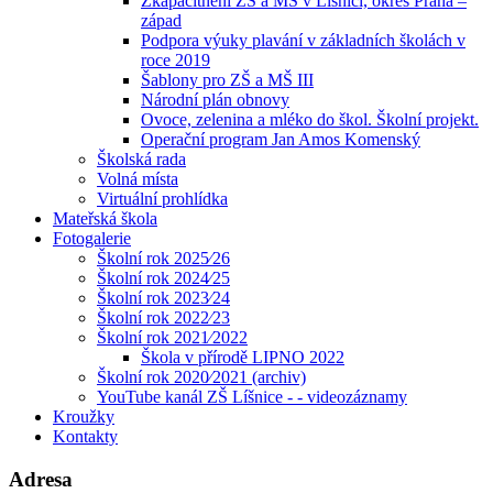
Zkapacitnění ZŠ a MŠ v Líšnici, okres Praha –
západ
Podpora výuky plavání v základních školách v
roce 2019
Šablony pro ZŠ a MŠ III
Národní plán obnovy
Ovoce, zelenina a mléko do škol. Školní projekt.
Operační program Jan Amos Komenský
Školská rada
Volná místa
Virtuální prohlídka
Mateřská škola
Fotogalerie
Školní rok 2025⁄26
Školní rok 2024⁄25
Školní rok 2023⁄24
Školní rok 2022⁄23
Školní rok 2021⁄2022
Škola v přírodě LIPNO 2022
Školní rok 2020⁄2021 (archiv)
YouTube kanál ZŠ Líšnice - - videozáznamy
Kroužky
Kontakty
Adresa