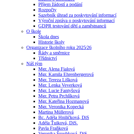
Příjem žádostí a podání
Rozpočty
Sazebník úhrad za poskytování informací
Výroční zpráva o poskytování informací
GDPR testování dětí a zaměstnanců
O škole
Škola dnes
Historie školy
Organizace školního roku 2025⁄26
Řády a směrnice
Třídnictví
Náš tým
Mgr. Alena Fialová
Mgr. Kamila Ehrenbergerová
Mgr. Tereza Lišková
Mgr. Lenka Veverková
Mgr. Lucie Fantyšová
Mgr. Petra Prchlíková
Mgr. Kateřina Hozmanová
Mgr. Veronika Kopecká
Martina Müllerová
Bc. Adéla Hniličková, DiS
Adéla Ťuiková, DiS.
Pavla Fraňková
Veronika Šroubková, DiS.