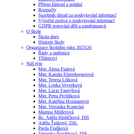
Příjem žádostí a podání
Rozpočty
Sazebník úhrad za poskytování informací
Výroční zpráva o poskytování informací
GDPR testování dětí a zaměstnanců
O škole
Škola dnes
Historie školy
Organizace školního roku 2025⁄26
Řády a směrnice
Třídnictví
Náš tým
Mgr. Alena Fialová
Mgr. Kamila Ehrenbergerová
Mgr. Tereza Lišková
Mgr. Lenka Veverková
Mgr. Lucie Fantyšová
Mgr. Petra Prchlíková
Mgr. Kateřina Hozmanová
Mgr. Veronika Kopecká
Martina Müllerová
Bc. Adéla Hniličková, DiS
Adéla Ťuiková, DiS.
Pavla Fraňková
Veronika Šroubková, DiS.