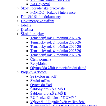
Iva Chybová
Školní poradenské pracoviště
POMOC - Krizová intervence
Důležité školní dokumenty
Dokumenty ke stažení
Jídelna
Družina
Školní projekty
Tematický rok 1. ročníku 2025⁄26
Tematický rok 2. ročníku 2025⁄26
Tematický rok 3. ročníku 2025⁄26
Tematický rok 4. ročníku 2025⁄26
Tematický rok 5. ročníku 2025⁄26
Čtení pomáhá
Recyklohraní
Olympiáda žáků v mezinárodní dámě
Projekty a dotace
Se školou na golf
Školní mléko
Ovoce do škol
Šablony pro ZŠ a MŠ I
Šablony pro ZŠ a MŠ II
EU Peníze školám - "DUMY"
Výzva 51 "Digitální věk ve školách"