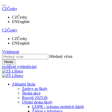
CZ
Česky
CZ
Česky
EN
English
CZ
Česky
CZ
Česky
EN
English
Vytisknout
Hledaný výraz
Hledat
rozšířené vyhledávání
Základní škola
Zprávy ze školy
Školní akce
Rozvrh 2025⁄26
Úřední deska školy
GDPR - ochrana osobních údajů
Žádost o informace