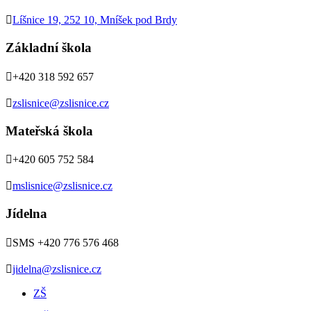

Líšnice 19, 252 10, Mníšek pod Brdy
Základní škola

+420 318 592 657

zslisnice@zslisnice.cz
Mateřská škola

+420 605 752 584

mslisnice@zslisnice.cz
Jídelna

SMS +420 776 576 468

jidelna@zslisnice.cz
ZŠ