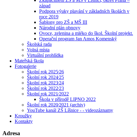
Zkapacitnění ZŠ a MŠ v Líšnici, okres Praha –
západ
Podpora výuky plavání v základních školách v
roce 2019
Šablony pro ZŠ a MŠ III
Národní plán obnovy
Ovoce, zelenina a mléko do škol. Školní projekt.
Operační program Jan Amos Komenský
Školská rada
Volná místa
Virtuální prohlídka
Mateřská škola
Fotogalerie
Školní rok 2025⁄26
Školní rok 2024⁄25
Školní rok 2023⁄24
Školní rok 2022⁄23
Školní rok 2021⁄2022
Škola v přírodě LIPNO 2022
Školní rok 2020⁄2021 (archiv)
YouTube kanál ZŠ Líšnice - - videozáznamy
Kroužky
Kontakty
Adresa