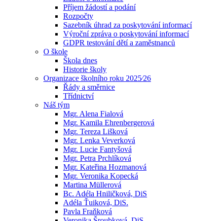
Příjem žádostí a podání
Rozpočty
Sazebník úhrad za poskytování informací
Výroční zpráva o poskytování informací
GDPR testování dětí a zaměstnanců
O škole
Škola dnes
Historie školy
Organizace školního roku 2025⁄26
Řády a směrnice
Třídnictví
Náš tým
Mgr. Alena Fialová
Mgr. Kamila Ehrenbergerová
Mgr. Tereza Lišková
Mgr. Lenka Veverková
Mgr. Lucie Fantyšová
Mgr. Petra Prchlíková
Mgr. Kateřina Hozmanová
Mgr. Veronika Kopecká
Martina Müllerová
Bc. Adéla Hniličková, DiS
Adéla Ťuiková, DiS.
Pavla Fraňková
Veronika Šroubková, DiS.