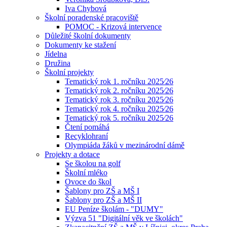
Iva Chybová
Školní poradenské pracoviště
POMOC - Krizová intervence
Důležité školní dokumenty
Dokumenty ke stažení
Jídelna
Družina
Školní projekty
Tematický rok 1. ročníku 2025⁄26
Tematický rok 2. ročníku 2025⁄26
Tematický rok 3. ročníku 2025⁄26
Tematický rok 4. ročníku 2025⁄26
Tematický rok 5. ročníku 2025⁄26
Čtení pomáhá
Recyklohraní
Olympiáda žáků v mezinárodní dámě
Projekty a dotace
Se školou na golf
Školní mléko
Ovoce do škol
Šablony pro ZŠ a MŠ I
Šablony pro ZŠ a MŠ II
EU Peníze školám - "DUMY"
Výzva 51 "Digitální věk ve školách"