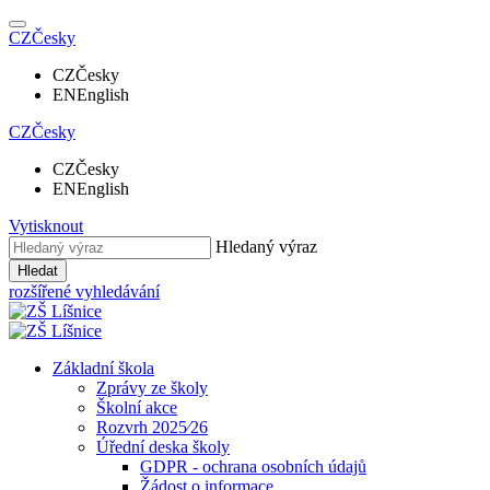
CZ
Česky
CZ
Česky
EN
English
CZ
Česky
CZ
Česky
EN
English
Vytisknout
Hledaný výraz
Hledat
rozšířené vyhledávání
Základní škola
Zprávy ze školy
Školní akce
Rozvrh 2025⁄26
Úřední deska školy
GDPR - ochrana osobních údajů
Žádost o informace