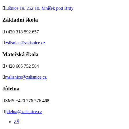

Líšnice 19, 252 10, Mníšek pod Brdy
Základní škola

+420 318 592 657

zslisnice@zslisnice.cz
Mateřská škola

+420 605 752 584

mslisnice@zslisnice.cz
Jídelna

SMS +420 776 576 468

jidelna@zslisnice.cz
ZŠ