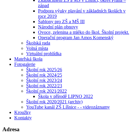
Zkapacitnění ZŠ a MŠ v Líšnici, okres Praha –
západ
Podpora výuky plavání v základních školách v
roce 2019
Šablony pro ZŠ a MŠ III
Národní plán obnovy
Ovoce, zelenina a mléko do škol. Školní projekt.
Operační program Jan Amos Komenský
Školská rada
Volná místa
Virtuální prohlídka
Mateřská škola
Fotogalerie
Školní rok 2025⁄26
Školní rok 2024⁄25
Školní rok 2023⁄24
Školní rok 2022⁄23
Školní rok 2021⁄2022
Škola v přírodě LIPNO 2022
Školní rok 2020⁄2021 (archiv)
YouTube kanál ZŠ Líšnice - - videozáznamy
Kroužky
Kontakty
Adresa