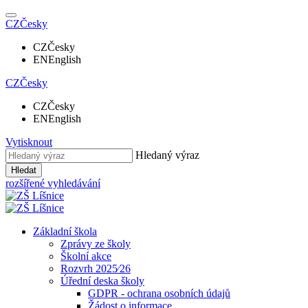
CZ
Česky
CZ
Česky
EN
English
CZ
Česky
CZ
Česky
EN
English
Vytisknout
Hledaný výraz
Hledat
rozšířené vyhledávání
Základní škola
Zprávy ze školy
Školní akce
Rozvrh 2025⁄26
Úřední deska školy
GDPR - ochrana osobních údajů
Žádost o informace