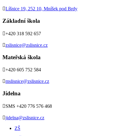

Líšnice 19, 252 10, Mníšek pod Brdy
Základní škola

+420 318 592 657

zslisnice@zslisnice.cz
Mateřská škola

+420 605 752 584

mslisnice@zslisnice.cz
Jídelna

SMS +420 776 576 468

jidelna@zslisnice.cz
ZŠ