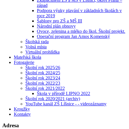
Zkapacitnění ZŠ a MŠ v Líšnici, okres Praha –
západ
Podpora výuky plavání v základních školách v
roce 2019
Šablony pro ZŠ a MŠ III
Národní plán obnovy
Ovoce, zelenina a mléko do škol. Školní projekt.
Operační program Jan Amos Komenský
Školská rada
Volná místa
Virtuální prohlídka
Mateřská škola
Fotogalerie
Školní rok 2025⁄26
Školní rok 2024⁄25
Školní rok 2023⁄24
Školní rok 2022⁄23
Školní rok 2021⁄2022
Škola v přírodě LIPNO 2022
Školní rok 2020⁄2021 (archiv)
YouTube kanál ZŠ Líšnice - - videozáznamy
Kroužky
Kontakty
Adresa