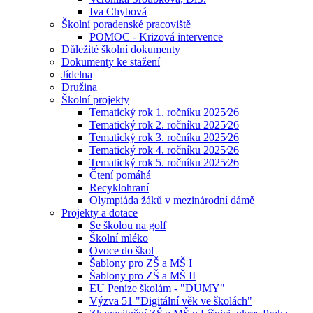
Iva Chybová
Školní poradenské pracoviště
POMOC - Krizová intervence
Důležité školní dokumenty
Dokumenty ke stažení
Jídelna
Družina
Školní projekty
Tematický rok 1. ročníku 2025⁄26
Tematický rok 2. ročníku 2025⁄26
Tematický rok 3. ročníku 2025⁄26
Tematický rok 4. ročníku 2025⁄26
Tematický rok 5. ročníku 2025⁄26
Čtení pomáhá
Recyklohraní
Olympiáda žáků v mezinárodní dámě
Projekty a dotace
Se školou na golf
Školní mléko
Ovoce do škol
Šablony pro ZŠ a MŠ I
Šablony pro ZŠ a MŠ II
EU Peníze školám - "DUMY"
Výzva 51 "Digitální věk ve školách"