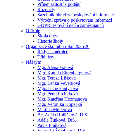
Příjem žádostí a podání
Rozpočty
Sazebník úhrad za poskytování informací
Výroční zpráva o poskytování informací
GDPR testování dětí a zaměstnanců
O škole
Škola dnes
Historie školy
Organizace školního roku 2025⁄26
Řády a směrnice
Třídnictví
Náš tým
Mgr. Alena Fialová
Mgr. Kamila Ehrenbergerová
Mgr. Tereza Lišková
Mgr. Lenka Veverková
Mgr. Lucie Fantyšová
Mgr. Petra Prchlíková
Mgr. Kateřina Hozmanová
Mgr. Veronika Kopecká
Martina Müllerová
Bc. Adéla Hniličková, DiS
Adéla Ťuiková, DiS.
Pavla Fraňková
Veronika Šroubková, DiS.