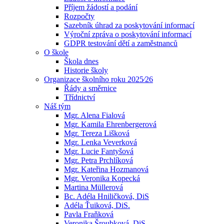
Příjem žádostí a podání
Rozpočty
Sazebník úhrad za poskytování informací
Výroční zpráva o poskytování informací
GDPR testování dětí a zaměstnanců
O škole
Škola dnes
Historie školy
Organizace školního roku 2025⁄26
Řády a směrnice
Třídnictví
Náš tým
Mgr. Alena Fialová
Mgr. Kamila Ehrenbergerová
Mgr. Tereza Lišková
Mgr. Lenka Veverková
Mgr. Lucie Fantyšová
Mgr. Petra Prchlíková
Mgr. Kateřina Hozmanová
Mgr. Veronika Kopecká
Martina Müllerová
Bc. Adéla Hniličková, DiS
Adéla Ťuiková, DiS.
Pavla Fraňková
Veronika Šroubková, DiS.