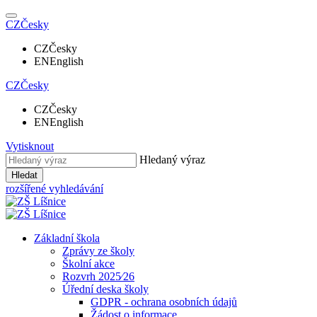
CZ
Česky
CZ
Česky
EN
English
CZ
Česky
CZ
Česky
EN
English
Vytisknout
Hledaný výraz
Hledat
rozšířené vyhledávání
Základní škola
Zprávy ze školy
Školní akce
Rozvrh 2025⁄26
Úřední deska školy
GDPR - ochrana osobních údajů
Žádost o informace