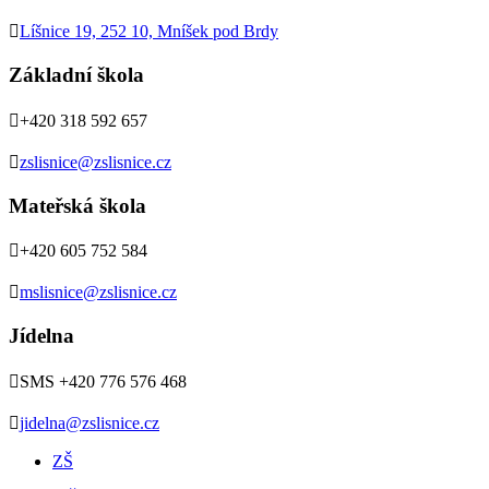

Líšnice 19, 252 10, Mníšek pod Brdy
Základní škola

+420 318 592 657

zslisnice@zslisnice.cz
Mateřská škola

+420 605 752 584

mslisnice@zslisnice.cz
Jídelna

SMS +420 776 576 468

jidelna@zslisnice.cz
ZŠ