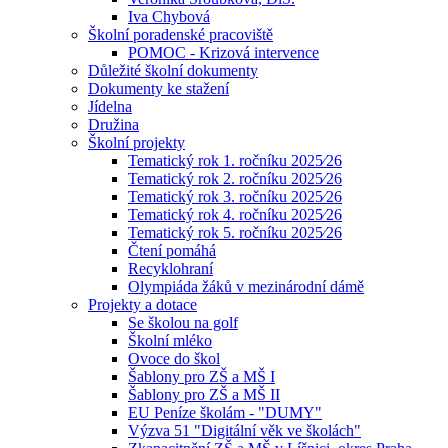
Iva Chybová
Školní poradenské pracoviště
POMOC - Krizová intervence
Důležité školní dokumenty
Dokumenty ke stažení
Jídelna
Družina
Školní projekty
Tematický rok 1. ročníku 2025⁄26
Tematický rok 2. ročníku 2025⁄26
Tematický rok 3. ročníku 2025⁄26
Tematický rok 4. ročníku 2025⁄26
Tematický rok 5. ročníku 2025⁄26
Čtení pomáhá
Recyklohraní
Olympiáda žáků v mezinárodní dámě
Projekty a dotace
Se školou na golf
Školní mléko
Ovoce do škol
Šablony pro ZŠ a MŠ I
Šablony pro ZŠ a MŠ II
EU Peníze školám - "DUMY"
Výzva 51 "Digitální věk ve školách"