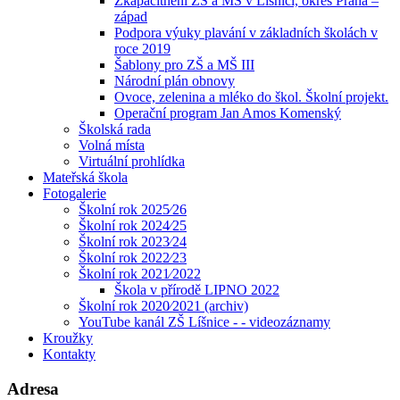
Zkapacitnění ZŠ a MŠ v Líšnici, okres Praha –
západ
Podpora výuky plavání v základních školách v
roce 2019
Šablony pro ZŠ a MŠ III
Národní plán obnovy
Ovoce, zelenina a mléko do škol. Školní projekt.
Operační program Jan Amos Komenský
Školská rada
Volná místa
Virtuální prohlídka
Mateřská škola
Fotogalerie
Školní rok 2025⁄26
Školní rok 2024⁄25
Školní rok 2023⁄24
Školní rok 2022⁄23
Školní rok 2021⁄2022
Škola v přírodě LIPNO 2022
Školní rok 2020⁄2021 (archiv)
YouTube kanál ZŠ Líšnice - - videozáznamy
Kroužky
Kontakty
Adresa