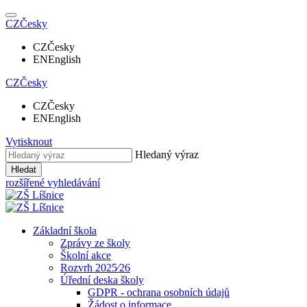
CZ
Česky
CZ
Česky
EN
English
CZ
Česky
CZ
Česky
EN
English
Vytisknout
Hledaný výraz
Hledat
rozšířené vyhledávání
Základní škola
Zprávy ze školy
Školní akce
Rozvrh 2025⁄26
Úřední deska školy
GDPR - ochrana osobních údajů
Žádost o informace