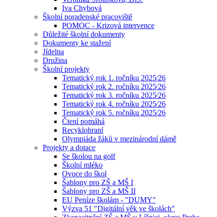
Iva Chybová
Školní poradenské pracoviště
POMOC - Krizová intervence
Důležité školní dokumenty
Dokumenty ke stažení
Jídelna
Družina
Školní projekty
Tematický rok 1. ročníku 2025⁄26
Tematický rok 2. ročníku 2025⁄26
Tematický rok 3. ročníku 2025⁄26
Tematický rok 4. ročníku 2025⁄26
Tematický rok 5. ročníku 2025⁄26
Čtení pomáhá
Recyklohraní
Olympiáda žáků v mezinárodní dámě
Projekty a dotace
Se školou na golf
Školní mléko
Ovoce do škol
Šablony pro ZŠ a MŠ I
Šablony pro ZŠ a MŠ II
EU Peníze školám - "DUMY"
Výzva 51 "Digitální věk ve školách"