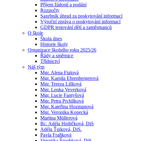
Příjem žádostí a podání
Rozpočty
Sazebník úhrad za poskytování informací
Výroční zpráva o poskytování informací
GDPR testování dětí a zaměstnanců
O škole
Škola dnes
Historie školy
Organizace školního roku 2025⁄26
Řády a směrnice
Třídnictví
Náš tým
Mgr. Alena Fialová
Mgr. Kamila Ehrenbergerová
Mgr. Tereza Lišková
Mgr. Lenka Veverková
Mgr. Lucie Fantyšová
Mgr. Petra Prchlíková
Mgr. Kateřina Hozmanová
Mgr. Veronika Kopecká
Martina Müllerová
Bc. Adéla Hniličková, DiS
Adéla Ťuiková, DiS.
Pavla Fraňková
Veronika Šroubková, DiS.