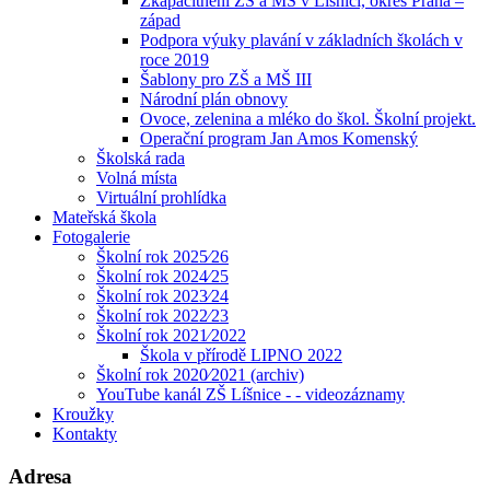
Zkapacitnění ZŠ a MŠ v Líšnici, okres Praha –
západ
Podpora výuky plavání v základních školách v
roce 2019
Šablony pro ZŠ a MŠ III
Národní plán obnovy
Ovoce, zelenina a mléko do škol. Školní projekt.
Operační program Jan Amos Komenský
Školská rada
Volná místa
Virtuální prohlídka
Mateřská škola
Fotogalerie
Školní rok 2025⁄26
Školní rok 2024⁄25
Školní rok 2023⁄24
Školní rok 2022⁄23
Školní rok 2021⁄2022
Škola v přírodě LIPNO 2022
Školní rok 2020⁄2021 (archiv)
YouTube kanál ZŠ Líšnice - - videozáznamy
Kroužky
Kontakty
Adresa