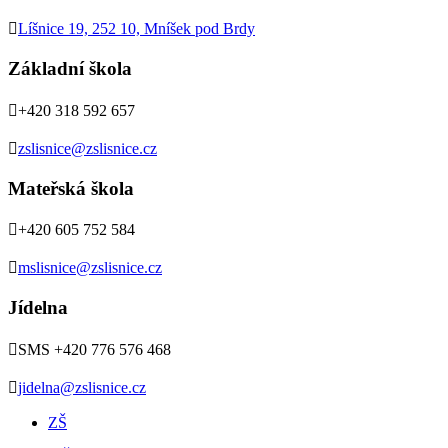

Líšnice 19, 252 10, Mníšek pod Brdy
Základní škola

+420 318 592 657

zslisnice@zslisnice.cz
Mateřská škola

+420 605 752 584

mslisnice@zslisnice.cz
Jídelna

SMS +420 776 576 468

jidelna@zslisnice.cz
ZŠ