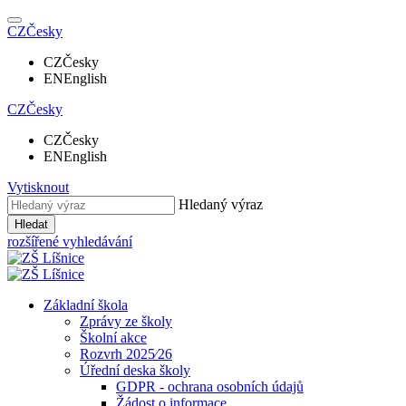
CZ
Česky
CZ
Česky
EN
English
CZ
Česky
CZ
Česky
EN
English
Vytisknout
Hledaný výraz
Hledat
rozšířené vyhledávání
Základní škola
Zprávy ze školy
Školní akce
Rozvrh 2025⁄26
Úřední deska školy
GDPR - ochrana osobních údajů
Žádost o informace