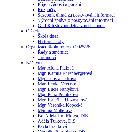
Příjem žádostí a podání
Rozpočty
Sazebník úhrad za poskytování informací
Výroční zpráva o poskytování informací
GDPR testování dětí a zaměstnanců
O škole
Škola dnes
Historie školy
Organizace školního roku 2025⁄26
Řády a směrnice
Třídnictví
Náš tým
Mgr. Alena Fialová
Mgr. Kamila Ehrenbergerová
Mgr. Tereza Lišková
Mgr. Lenka Veverková
Mgr. Lucie Fantyšová
Mgr. Petra Prchlíková
Mgr. Kateřina Hozmanová
Mgr. Veronika Kopecká
Martina Müllerová
Bc. Adéla Hniličková, DiS
Adéla Ťuiková, DiS.
Pavla Fraňková
Veronika Šroubková, DiS.