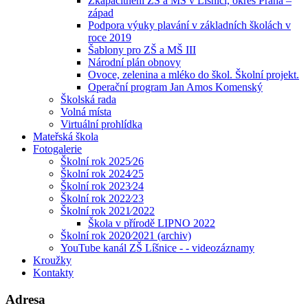
Zkapacitnění ZŠ a MŠ v Líšnici, okres Praha –
západ
Podpora výuky plavání v základních školách v
roce 2019
Šablony pro ZŠ a MŠ III
Národní plán obnovy
Ovoce, zelenina a mléko do škol. Školní projekt.
Operační program Jan Amos Komenský
Školská rada
Volná místa
Virtuální prohlídka
Mateřská škola
Fotogalerie
Školní rok 2025⁄26
Školní rok 2024⁄25
Školní rok 2023⁄24
Školní rok 2022⁄23
Školní rok 2021⁄2022
Škola v přírodě LIPNO 2022
Školní rok 2020⁄2021 (archiv)
YouTube kanál ZŠ Líšnice - - videozáznamy
Kroužky
Kontakty
Adresa