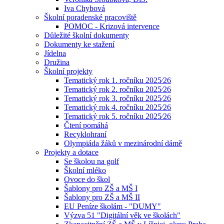
Iva Chybová
Školní poradenské pracoviště
POMOC - Krizová intervence
Důležité školní dokumenty
Dokumenty ke stažení
Jídelna
Družina
Školní projekty
Tematický rok 1. ročníku 2025⁄26
Tematický rok 2. ročníku 2025⁄26
Tematický rok 3. ročníku 2025⁄26
Tematický rok 4. ročníku 2025⁄26
Tematický rok 5. ročníku 2025⁄26
Čtení pomáhá
Recyklohraní
Olympiáda žáků v mezinárodní dámě
Projekty a dotace
Se školou na golf
Školní mléko
Ovoce do škol
Šablony pro ZŠ a MŠ I
Šablony pro ZŠ a MŠ II
EU Peníze školám - "DUMY"
Výzva 51 "Digitální věk ve školách"