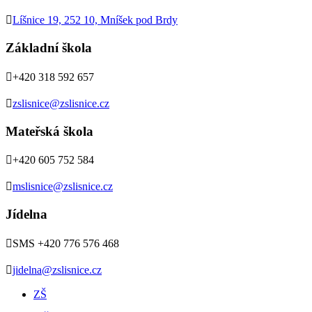

Líšnice 19, 252 10, Mníšek pod Brdy
Základní škola

+420 318 592 657

zslisnice@zslisnice.cz
Mateřská škola

+420 605 752 584

mslisnice@zslisnice.cz
Jídelna

SMS +420 776 576 468

jidelna@zslisnice.cz
ZŠ