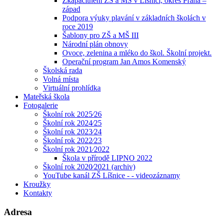
Zkapacitnění ZŠ a MŠ v Líšnici, okres Praha –
západ
Podpora výuky plavání v základních školách v
roce 2019
Šablony pro ZŠ a MŠ III
Národní plán obnovy
Ovoce, zelenina a mléko do škol. Školní projekt.
Operační program Jan Amos Komenský
Školská rada
Volná místa
Virtuální prohlídka
Mateřská škola
Fotogalerie
Školní rok 2025⁄26
Školní rok 2024⁄25
Školní rok 2023⁄24
Školní rok 2022⁄23
Školní rok 2021⁄2022
Škola v přírodě LIPNO 2022
Školní rok 2020⁄2021 (archiv)
YouTube kanál ZŠ Líšnice - - videozáznamy
Kroužky
Kontakty
Adresa