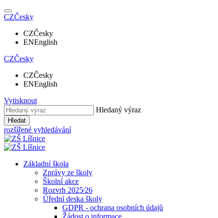
CZ
Česky
CZ
Česky
EN
English
CZ
Česky
CZ
Česky
EN
English
Vytisknout
Hledaný výraz
Hledat
rozšířené vyhledávání
Základní škola
Zprávy ze školy
Školní akce
Rozvrh 2025⁄26
Úřední deska školy
GDPR - ochrana osobních údajů
Žádost o informace