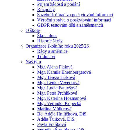
Příjem žádostí a podání
Rozpočty
Sazebník úhrad za poskytování informací
Výroční zpráva o poskytování informací
GDPR testování dětí a zaměstnanců
O škole
Škola dnes
Historie školy
Organizace školního roku 2025⁄26
Řády a směrnice
Třídnictví
Náš tým
Mgr. Alena Fialová
Mgr. Kamila Ehrenbergerová
Mgr. Tereza Lišková
Mgr. Lenka Veverková
Mgr. Lucie Fantyšová
Mgr. Petra Prchlíková
Mgr. Kateřina Hozmanová
Mgr. Veronika Kopecká
Martina Müllerová
Bc. Adéla Hniličková, DiS
Adéla Ťuiková, DiS.
Pavla Fraňková
Veronika Šroubková, DiS.