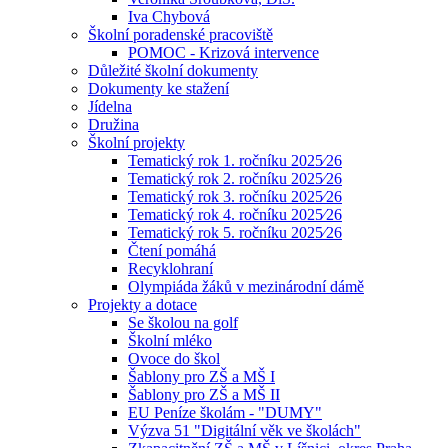
Iva Chybová
Školní poradenské pracoviště
POMOC - Krizová intervence
Důležité školní dokumenty
Dokumenty ke stažení
Jídelna
Družina
Školní projekty
Tematický rok 1. ročníku 2025⁄26
Tematický rok 2. ročníku 2025⁄26
Tematický rok 3. ročníku 2025⁄26
Tematický rok 4. ročníku 2025⁄26
Tematický rok 5. ročníku 2025⁄26
Čtení pomáhá
Recyklohraní
Olympiáda žáků v mezinárodní dámě
Projekty a dotace
Se školou na golf
Školní mléko
Ovoce do škol
Šablony pro ZŠ a MŠ I
Šablony pro ZŠ a MŠ II
EU Peníze školám - "DUMY"
Výzva 51 "Digitální věk ve školách"