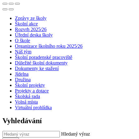
Zprávy ze školy
Školní akce
Rozvrh 2025⁄26
Úřední deska školy
O škole
Organizace školního roku 2025⁄26
Náš tým
Školní poradenské pracoviště
Důležité školní dokumenty
Dokumenty ke stažení
Jídelna
Družina
Školní projekty
Projekty a dotace
Školská rada
Volná místa
Virtuální prohlídka
Vyhledávání
Hledaný výraz