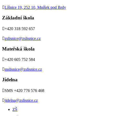

Líšnice 19, 252 10, Mníšek pod Brdy
Základní škola

+420 318 592 657

zslisnice@zslisnice.cz
Mateřská škola

+420 605 752 584

mslisnice@zslisnice.cz
Jídelna

SMS +420 776 576 468

jidelna@zslisnice.cz
ZŠ