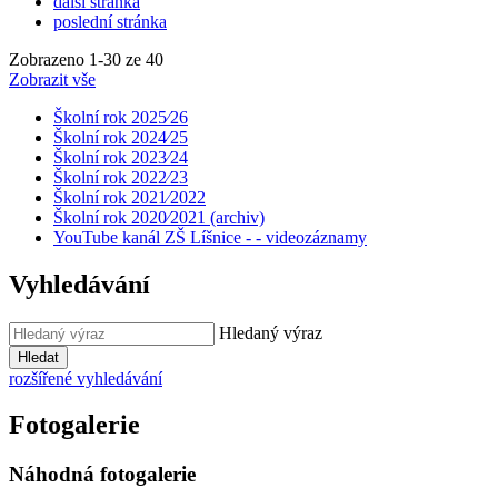
další stránka
poslední stránka
Zobrazeno
1
-
30
ze 40
Zobrazit vše
Školní rok 2025⁄26
Školní rok 2024⁄25
Školní rok 2023⁄24
Školní rok 2022⁄23
Školní rok 2021⁄2022
Školní rok 2020⁄2021 (archiv)
YouTube kanál ZŠ Líšnice - - videozáznamy
Vyhledávání
Hledaný výraz
Hledat
rozšířené vyhledávání
Fotogalerie
Náhodná fotogalerie