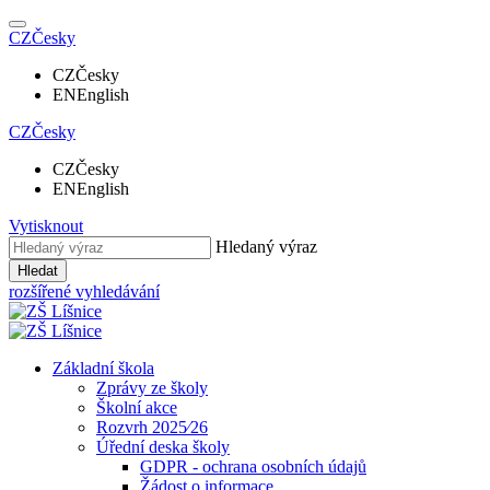
CZ
Česky
CZ
Česky
EN
English
CZ
Česky
CZ
Česky
EN
English
Vytisknout
Hledaný výraz
Hledat
rozšířené vyhledávání
Základní škola
Zprávy ze školy
Školní akce
Rozvrh 2025⁄26
Úřední deska školy
GDPR - ochrana osobních údajů
Žádost o informace