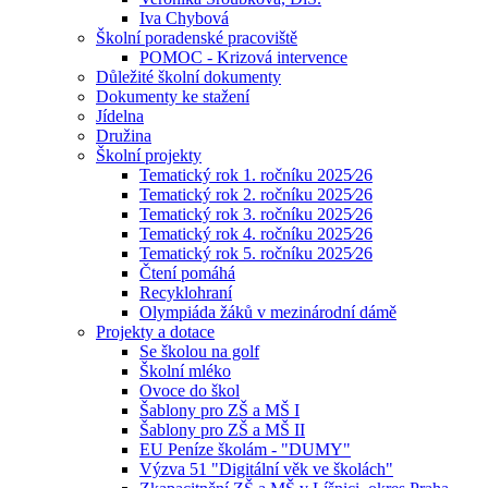
Iva Chybová
Školní poradenské pracoviště
POMOC - Krizová intervence
Důležité školní dokumenty
Dokumenty ke stažení
Jídelna
Družina
Školní projekty
Tematický rok 1. ročníku 2025⁄26
Tematický rok 2. ročníku 2025⁄26
Tematický rok 3. ročníku 2025⁄26
Tematický rok 4. ročníku 2025⁄26
Tematický rok 5. ročníku 2025⁄26
Čtení pomáhá
Recyklohraní
Olympiáda žáků v mezinárodní dámě
Projekty a dotace
Se školou na golf
Školní mléko
Ovoce do škol
Šablony pro ZŠ a MŠ I
Šablony pro ZŠ a MŠ II
EU Peníze školám - "DUMY"
Výzva 51 "Digitální věk ve školách"