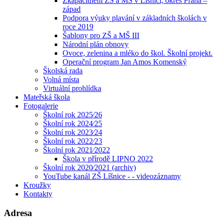
Zkapacitnění ZŠ a MŠ v Líšnici, okres Praha –
západ
Podpora výuky plavání v základních školách v
roce 2019
Šablony pro ZŠ a MŠ III
Národní plán obnovy
Ovoce, zelenina a mléko do škol. Školní projekt.
Operační program Jan Amos Komenský
Školská rada
Volná místa
Virtuální prohlídka
Mateřská škola
Fotogalerie
Školní rok 2025⁄26
Školní rok 2024⁄25
Školní rok 2023⁄24
Školní rok 2022⁄23
Školní rok 2021⁄2022
Škola v přírodě LIPNO 2022
Školní rok 2020⁄2021 (archiv)
YouTube kanál ZŠ Líšnice - - videozáznamy
Kroužky
Kontakty
Adresa