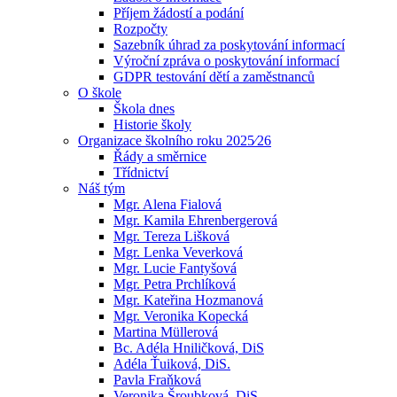
Příjem žádostí a podání
Rozpočty
Sazebník úhrad za poskytování informací
Výroční zpráva o poskytování informací
GDPR testování dětí a zaměstnanců
O škole
Škola dnes
Historie školy
Organizace školního roku 2025⁄26
Řády a směrnice
Třídnictví
Náš tým
Mgr. Alena Fialová
Mgr. Kamila Ehrenbergerová
Mgr. Tereza Lišková
Mgr. Lenka Veverková
Mgr. Lucie Fantyšová
Mgr. Petra Prchlíková
Mgr. Kateřina Hozmanová
Mgr. Veronika Kopecká
Martina Müllerová
Bc. Adéla Hniličková, DiS
Adéla Ťuiková, DiS.
Pavla Fraňková
Veronika Šroubková, DiS.