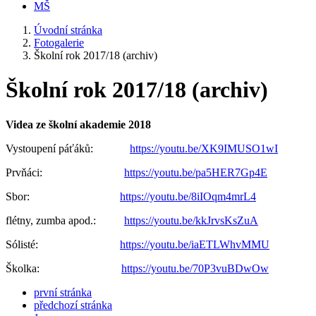
MŠ
Úvodní stránka
Fotogalerie
Školní rok 2017/18 (archiv)
Školní rok 2017/18 (archiv)
Videa ze školní akademie 2018
Vystoupení páťáků:
https://youtu.be/XK9IMUSO1wI
Prvňáci:
https://youtu.be/pa5HER7Gp4E
Sbor:
https://youtu.be/8iIOqm4mrL4
flétny, zumba apod.:
https://youtu.be/kkJrvsKsZuA
Sólisté:
https://youtu.be/iaETLWhvMMU
Školka:
https://youtu.be/70P3vuBDwOw
první stránka
předchozí stránka