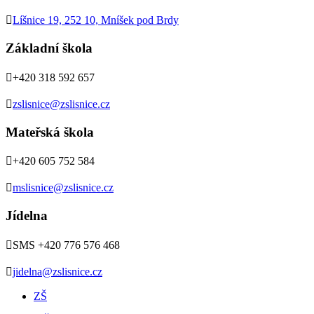

Líšnice 19, 252 10, Mníšek pod Brdy
Základní škola

+420 318 592 657

zslisnice@zslisnice.cz
Mateřská škola

+420 605 752 584

mslisnice@zslisnice.cz
Jídelna

SMS +420 776 576 468

jidelna@zslisnice.cz
ZŠ